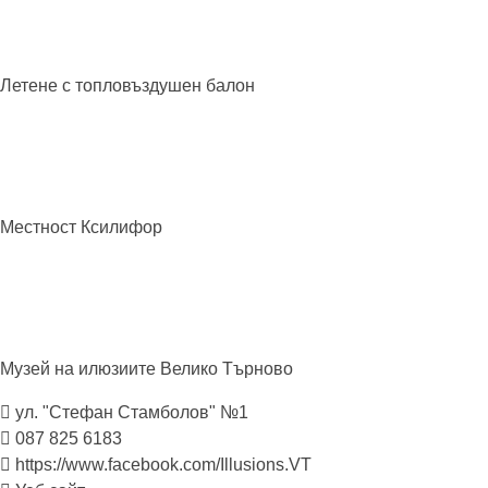
Летене с топловъздушен
балон
Местност
Ксилифор
Музей на илюзиите Велико
Търново
ул. "Стефан Стамболов" №1
087 825 6183
https://www.facebook.com/Illusions.VT