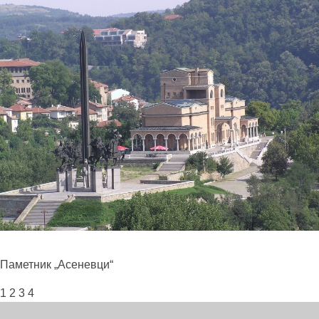
Паметник
„Асеневци“
1
2
3
4