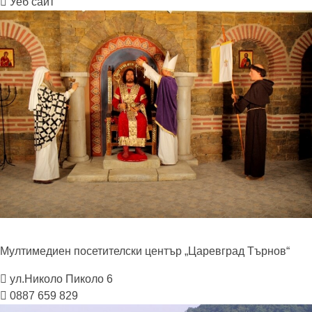
Уеб сайт
Мултимедиен посетителски център „Царевград
Търнов“
ул.Николо Пиколо 6
0887 659 829