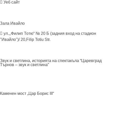
Уеб сайт
Зала
Ивайло
ул.,,Филип Тотю“ № 20 Б (задния вход на стадион
"Ивайло")/ 20,Filip Totiu Str.
Звук и светлина, историята на спектакъла “Царевград
Търнов – звук и
светлина”
Каменен мост „Цар Борис
ІІІ“