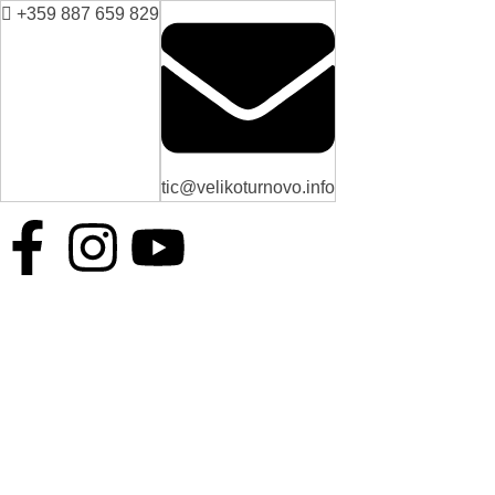
+359 887 659 829
tic@velikoturnovo.info
BG
EN
ES
RO
TR