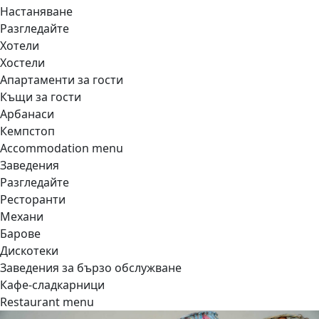
Настаняване
Разгледайте
Хотели
Хостели
Апартаменти за гости
Къщи за гости
Арбанаси
Кемпстоп
Accommodation menu
Заведения
Разгледайте
Ресторанти
Механи
Барове
Дискотеки
Заведения за бързо обслужване
Кафе-сладкарници
Restaurant menu