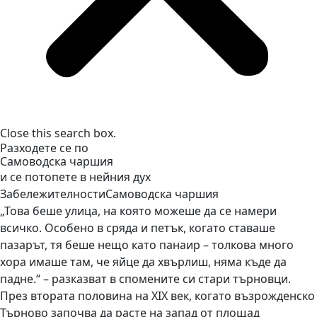
Close this search box.
Разходете се по
Самоводска чаршия
и се потопете в нейния дух
Забележителности
Самоводска чаршия
„Това беше улица, на която можеше да се намери
всичко. Особено в сряда и петък, когато ставаше
пазарът, тя беше нещо като панаир – толкова много
хора имаше там, че яйце да хвърлиш, няма къде да
падне.“ – разказват в спомените си стари търновци.
През втората половина на XIX век, когато възрожденско
Търново започва да расте на запад от площад