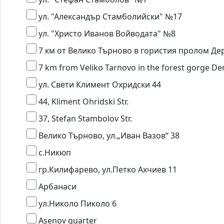
ул. "Александър Стамболийски" №17
ул. "Христо Иванов Войводата" №8
7 км от Велико Търново в гористия пролом Де
7 km from Veliko Tarnovo in the forest gorge De
ул. Свети Климент Охридски 44
44, Kliment Ohridski Str.
37, Stefan Stambolov Str.
Велико Търново, ул.„Иван Вазов“ 38
с.Никюп
гр.Килифарево, ул.Петко Ахчиев 11
Арбанаси
ул.Николо Пиколо 6
Asenov quarter