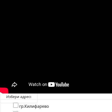
Избери адрес
гр.Килифарево