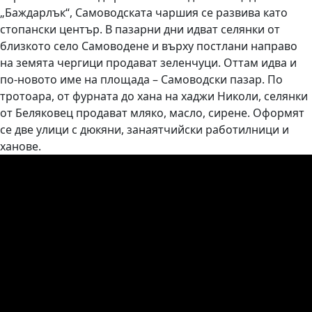
„Баждарлък“, Самоводската чаршия се развива като
стопански център. В пазарни дни идват селянки от
близкото село Самоводене и върху постлани направо
на земята чергици продават зеленчуци. Оттам идва и
по-новото име на площада – Самоводски пазар. По
тротоара, от фурната до хана на хаджи Николи, селянки
от Беляковец продават мляко, масло, сирене. Оформят
се две улици с дюкяни, занаятчийски работилници и
ханове.