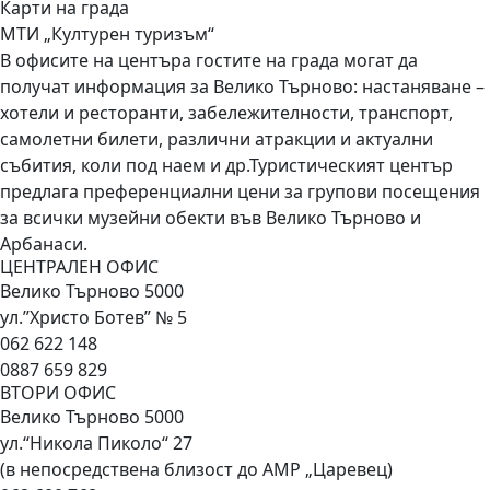
Карти на града
МТИ „Културен туризъм“
В офисите на центъра гостите на града могат да
получат информация за Велико Търново: настаняване –
хотели и ресторанти, забележителности, транспорт,
самолетни билети, различни атракции и актуални
събития, коли под наем и др.Туристическият център
предлага преференциални цени за групови посещения
за всички музейни обекти във Велико Търново и
Арбанаси.
ЦЕНТРАЛЕН ОФИС
Велико Търново 5000
ул.”Христо Ботев” № 5
062 622 148
0887 659 829
ВТОРИ ОФИС
Велико Търново 5000
ул.“Никола Пиколо“ 27
(в непосредствена близост до АМР „Царевец)