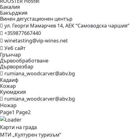
ROOSTER
Hostel
Бакалия
Бакърджия
Винен дегустационен
център
ул. Георги Мамарчев 14, АЕК “Самоводска чаршия“
+359877667440
winetasting@vip-wines.net
Уеб сайт
Грънчар
Дървообработване
Дърворезбар
rumiana_woodcarver@abv.bg
Кадаиф
Кожар
Куюмджия
rumiana_woodcarver@abv.bg
Ножар
Page
1
Page
2
Карти на града
МТИ „Културен туризъм“