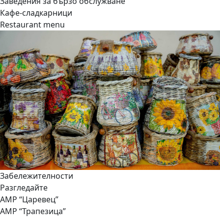
Заведения за бързо обслужване
Кафе-сладкарници
Restaurant menu
Забележителности
Разгледайте
АМР “Царевец”
АМР “Трапезица”