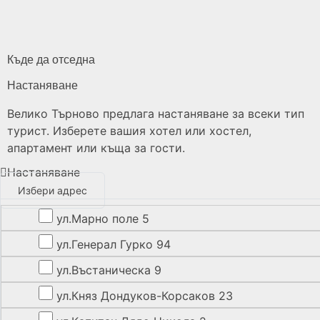
Къде да отседна
Настаняване
Велико Търново предлага настаняване за всеки тип
турист. Изберете вашия хотел или хостел,
апартамент или къща за гости.
Настаняване
Избери адрес
ул.Марно поле 5
ул.Генерал Гурко 94
ул.Въстаническа 9
ул.Княз Дондуков-Корсаков 23