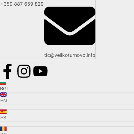
+359 887 659 829
tic@velikoturnovo.info
BG
EN
ES