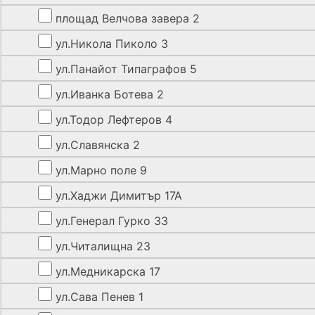
площад Велчова завера 2
ул.Никола Пиколо 3
ул.Панайот Типаграфов 5
ул.Иванка Ботева 2
ул.Тодор Лефтеров 4
ул.Славянска 2
ул.Марно поле 9
ул.Хаджи Димитър 17А
ул.Генерал Гурко 33
ул.Читалищна 23
ул.Медникарска 17
ул.Сава Пенев 1