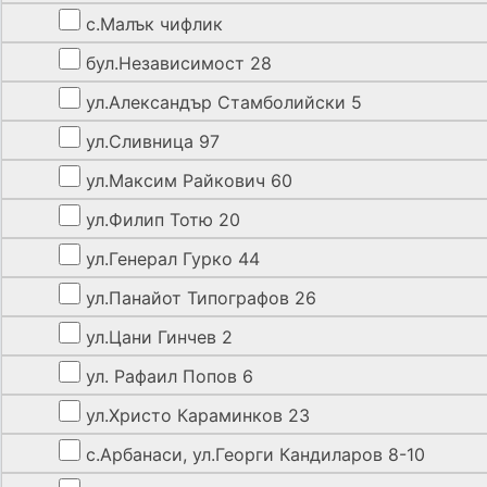
с.Малък чифлик
бул.Независимост 28
ул.Александър Стамболийски 5
ул.Сливница 97
ул.Максим Райкович 60
ул.Филип Тотю 20
ул.Генерал Гурко 44
ул.Панайот Типографов 26
ул.Цани Гинчев 2
ул. Рафаил Попов 6
ул.Христо Караминков 23
с.Арбанаси, ул.Георги Кандиларов 8-10