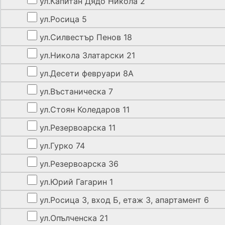
ул.Капитан Дядо Никола 2
ул.Росица 5
ул.Силвестър Пенов 18
ул.Никола Златарски 21
ул.Десети февруари 8А
ул.Въстаническа 7
ул.Стоян Коледаров 11
ул.Резервоарска 11
ул.Гурко 74
ул.Резервоарска 36
ул.Юрий Гагарин 1
ул.Росица 3, вход Б, етаж 3, апартамент 6
ул.Опълченска 21