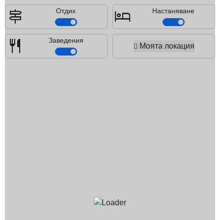
signpost
hotel
Отдих
Настаняване
restaurant
Заведения
Моята локация