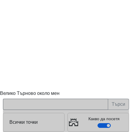
Велико Търново около мен
Търси
castle
Какво да посетя