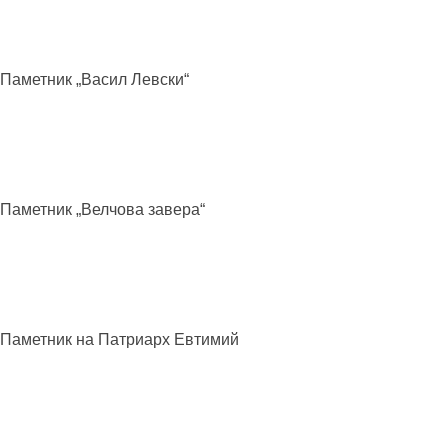
Паметник „Васил
Левски“
Паметник „Велчова
завера“
Паметник на Патриарх
Евтимий