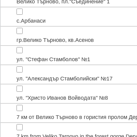
Велико Търново, пл."Съединение" 1
с.Арбанаси
гр.Велико Търново, кв.Асенов
ул. "Стефан Стамболов" №1
ул. "Александър Стамболийски" №17
ул. "Христо Иванов Войводата" №8
7 км от Велико Търново в гористия пролом Де
7 km from Veliko Tarnovo in the forest gorge Der