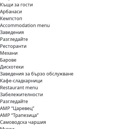
Къщи за гости
Арбанаси
Кемпстоп
Accommodation menu
Заведения
Разгледайте
Ресторанти
Механи
Барове
Дискотеки
Заведения за бързо обслужване
Кафе-сладкарници
Restaurant menu
Забележителности
Разгледайте
АМР “Царевец”
АМР “Трапезица”
Самоводска чаршия