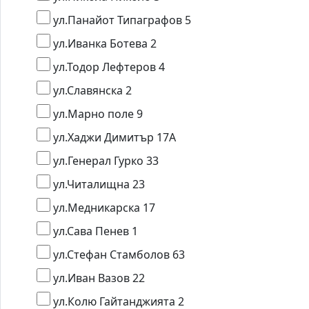
ул.Панайот Типаграфов 5
ул.Иванка Ботева 2
ул.Тодор Лефтеров 4
ул.Славянска 2
ул.Марно поле 9
ул.Хаджи Димитър 17А
ул.Генерал Гурко 33
ул.Читалищна 23
ул.Медникарска 17
ул.Сава Пенев 1
ул.Стефан Стамболов 63
ул.Иван Вазов 22
ул.Колю Гайтанджията 2