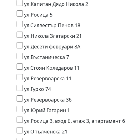
ул.Капитан Дядо Никола 2
ул.Росица 5
ул.Силвестър Пенов 18
ул.Никола Златарски 21
ул.Десети февруари 8А
ул.Въстаническа 7
ул.Стоян Коледаров 11
ул.Резервоарска 11
ул.Гурко 74
ул.Резервоарска 36
ул.Юрий Гагарин 1
ул.Росица 3, вход Б, етаж 3, апартамент 6
ул.Опълченска 21