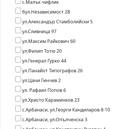
с.Малък чифлик
бул.Независимост 28
ул.Александър Стамболийски 5
ул.Сливница 97
ул.Максим Райкович 60
ул.Филип Тотю 20
ул.Генерал Гурко 44
ул.Панайот Типографов 26
ул.Цани Гинчев 2
ул. Рафаил Попов 6
ул.Христо Караминков 23
с.Арбанаси, ул.Георги Кандиларов 8-10
с.Арбанаси, ул.Опълченска 3