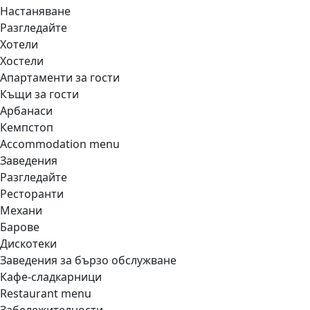
Настаняване
Разгледайте
Хотели
Хостели
Апартаменти за гости
Къщи за гости
Арбанаси
Кемпстоп
Accommodation menu
Заведения
Разгледайте
Ресторанти
Механи
Барове
Дискотеки
Заведения за бързо обслужване
Кафе-сладкарници
Restaurant menu