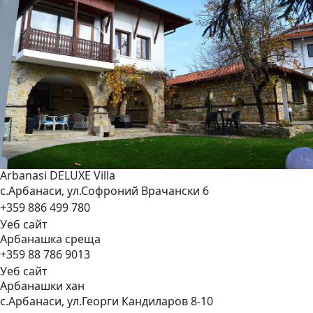
Arbanasi DELUXE
Villa
с.Арбанаси, ул.Софроний Врачански 6
+359 886 499 780
Уеб сайт
Арбанашка
среща
+359 88 786 9013
Уеб сайт
Арбанашки
хан
с.Арбанаси, ул.Георги Кандиларов 8-10