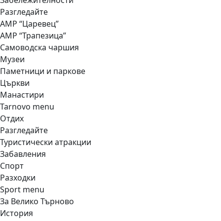
Забележителности
Разгледайте
АМР “Царевец”
АМР “Трапезица”
Самоводска чаршия
Музеи
Паметници и паркове
Църкви
Манастири
Tarnovo menu
Отдих
Разгледайте
Туристически атракции
Забавления
Спорт
Разходки
Sport menu
За Велико Търново
История