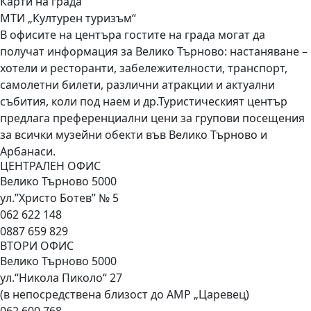
Карти на града
МТИ „Културен туризъм“
В офисите на центъра гостите на града могат да
получат информация за Велико Търново: настаняване –
хотели и ресторанти, забележителности, транспорт,
самолетни билети, различни атракции и актуални
събития, коли под наем и др.Туристическият център
предлага преференциални цени за групови посещения
за всички музейни обекти във Велико Търново и
Арбанаси.
ЦЕНТРАЛЕН ОФИС
Велико Търново 5000
ул.”Христо Ботев” № 5
062 622 148
0887 659 829
ВТОРИ ОФИС
Велико Търново 5000
ул.“Никола Пиколо“ 27
(в непосредствена близост до АМР „Царевец)
062 600 768