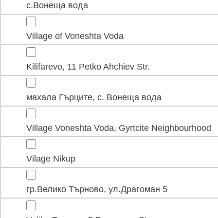
с.Вонеща вода
Village of Voneshta Voda
Kilifarevo, 11 Petko Ahchiev Str.
махала Гърците, с. Вонеща вода
Village Voneshta Voda, Gyrtcite Neighbourhood
Vilage Nikup
гр.Велико Търново, ул.Драгоман 5