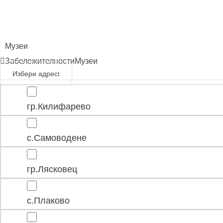
Музеи
Забележителности
Музеи
Избери адрес
гр.Килифарево
с.Самоводене
гр.Лясковец
с.Плаково