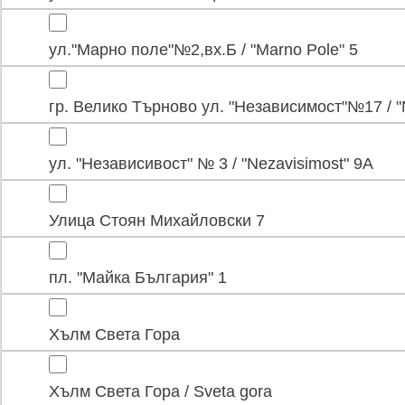
ул."Марно поле"№2,вх.Б / "Marno Pole" 5
гр. Велико Търново ул. "Независимост"№17 / "Ne
ул. "Независивост" № 3 / "Nezavisimost" 9А
Улица Стоян Михайловски 7
пл. "Майка България" 1
Хълм Света Гора
Хълм Света Гора / Sveta gora