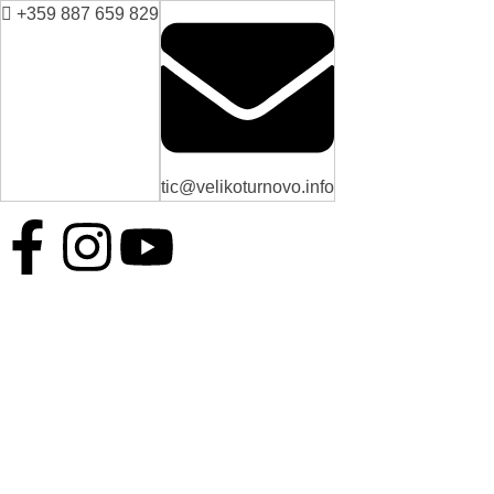
+359 887 659 829
tic@velikoturnovo.info
BG
EN
ES
RO