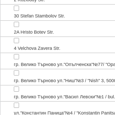
30 Stefan Stambolov Str.
2A Hristo Botev Str.
4 Velchova Zavera Str.
гр. Велико Търново ул."Опълченска"№77/ "Opal
гр. Велико Търново ул."Ниш"№3 / "Nish" 3, 500
гр. Велико Търново ул."Васил Левски"№1 / bul. 
ул."Константин Паница"№4 / "Konstantin Panits