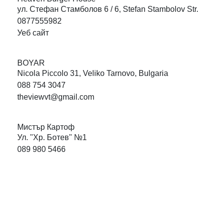
ул. Стефан Стамболов 6 / 6, Stefan Stambolov Str.
0877555982
Уеб сайт
BOYAR
Nicola Piccolo 31, Veliko Tarnovo, Bulgaria
088 754 3047
theviewvt@gmail.com
Мистър
Картоф
Ул. "Хр. Ботев" №1
089 980 5466
Карти на града
МТИ „Културен туризъм“
Карти на града