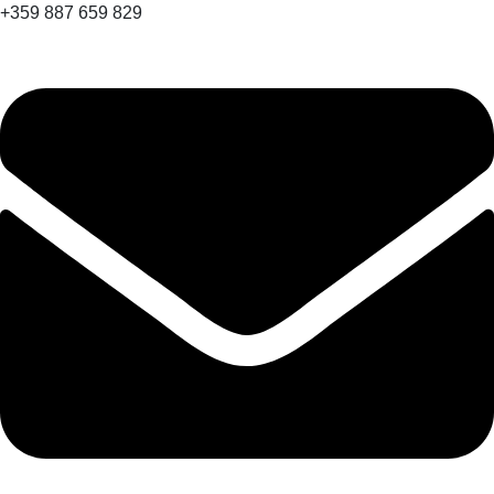
+359 887 659 829