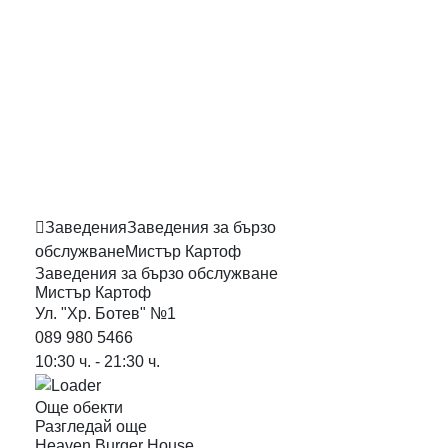
Close this search box.
Заведения
Заведения за бързо
обслужване
Мистър
Картоф
Заведения за бързо обслужване
Мистър
Картоф
Ул. "Хр. Ботев" №1
089 980 5466
10:30 ч. - 21:30 ч.
Още обекти
Разгледай още
Heaven Burger
House