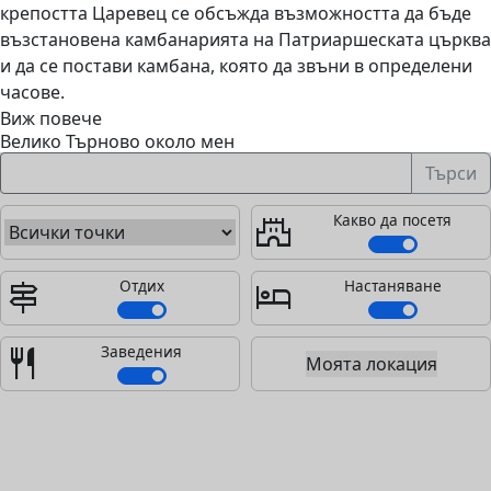
крепостта Царевец се обсъжда възможността да бъде
възстановена камбанарията на Патриаршеската църква
и да се постави камбана, която да звъни в определени
часове.
Виж повече
Велико Търново около мен
Търси
Какво да посетя
castle
Отдих
Настаняване
signpost
hotel
Заведения
restaurant
Моята локация