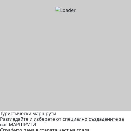
Туристически маршрути
Разгледайте и изберете от специално създадените за
вас МАРШРУТИ
Сграфито пана в старата част на града