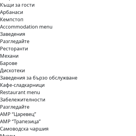
Къщи за гости
Арбанаси
Кемпстоп
Accommodation menu
Заведения
Разгледайте
Ресторанти
Механи
Барове
Дискотеки
Заведения за бързо обслужване
Кафе-сладкарници
Restaurant menu
Забележителности
Разгледайте
АМР “Царевец”
АМР “Трапезица”
Самоводска чаршия