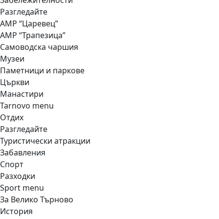
Забележителности
Разгледайте
АМР “Царевец”
АМР “Трапезица”
Самоводска чаршия
Музеи
Паметници и паркове
Църкви
Манастири
Tarnovo menu
Отдих
Разгледайте
Туристически атракции
Забавления
Спорт
Разходки
Sport menu
За Велико Търново
История