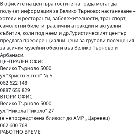
В офисите на центъра гостите на града могат да
получат информация за Велико Търново: настаняване –
хотели и ресторанти, забележителности, транспорт,
самолетни билети, различни атракции и актуални
събития, коли под наем и др.Туристическият център
предлага преференциални цени за групови посещения
за всички музейни обекти във Велико Търново и
Арбанаси.
ЦЕНТРАЛЕН ОФИС
Велико Търново 5000
ул.”Христо Ботев” № 5
062 622 148
0887 659 829
ВТОРИ ОФИС
Велико Търново 5000
ул.“Никола Пиколо“ 27
(в непосредствена близост до АМР „Царевец)
062 600 768
РАБОТНО ВРЕМЕ