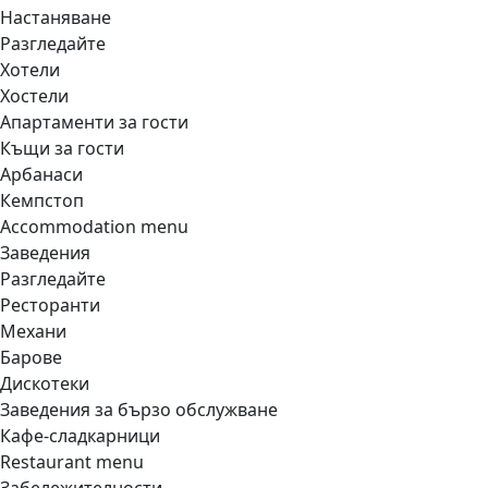
Настаняване
Разгледайте
Хотели
Хостели
Апартаменти за гости
Къщи за гости
Арбанаси
Кемпстоп
Accommodation menu
Заведения
Разгледайте
Ресторанти
Механи
Барове
Дискотеки
Заведения за бързо обслужване
Кафе-сладкарници
Restaurant menu