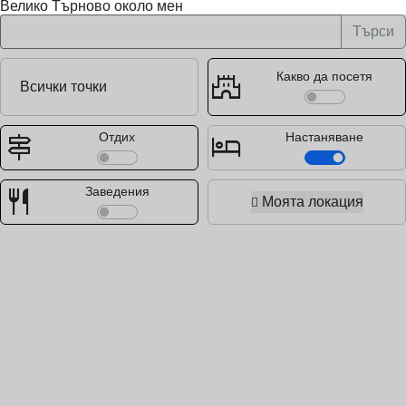
Велико Търново около мен
Търси
castle
Какво да посетя
signpost
hotel
Отдих
Настаняване
restaurant
Заведения
Моята локация