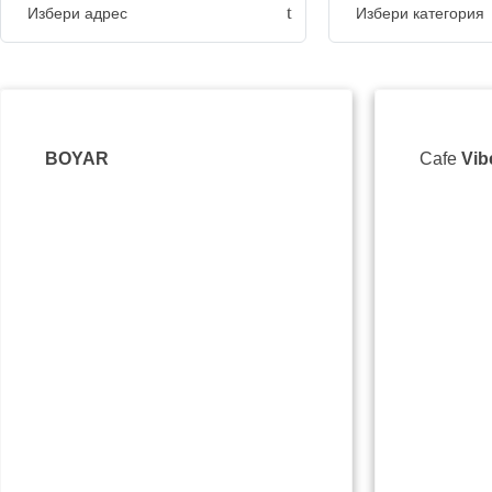
Избери адрес
Избери категория
BOYAR
Cafe
Vib
Nicola Piccolo 31, Ve
Tarnovo, Bulgaria
088 754 3047
theviewvt@gmail.co