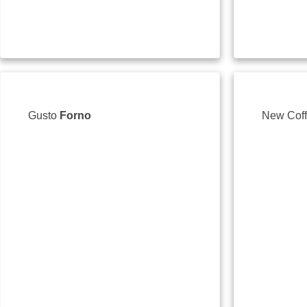
Gusto
Forno
New Cof
ул. "Независимост" №
Nezavisimost Str., Veli
089 339 1333
gustofornocaffe@gma
Уеб сайт