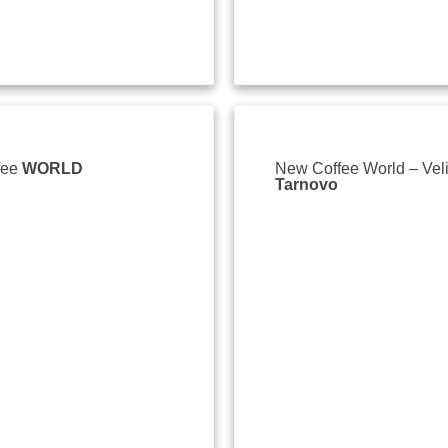
fee
WORLD
New Coffee World – Vel
Tarnovo
23 / 23,
бул. "Васил Левски"
ko Turnovo
087 725 4525
office@newcoffeeworld.com
il.com
Уеб сайт