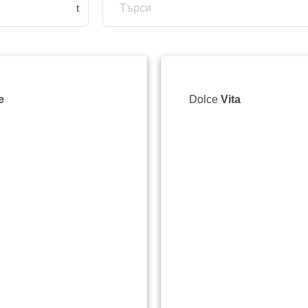
e
Dolce
Vita
liko
Ул.“Марно Поле “ 4/ 4, Marno
pole Str.
Уеб сайт
m