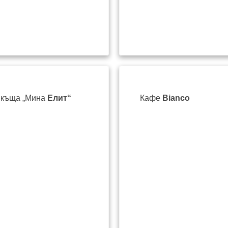
 къща „Мина
Елит“
Кафе
Bianco
лов“ 38
ул. Любен Каравелов 40
+359 87 894 0196
Уеб сайт