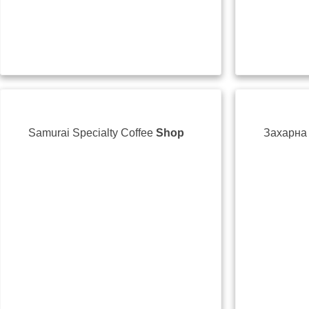
Samurai Specialty Coffee
Shop
Захарна
Ул. „Стефан Стамбо
+359 88 421 6891