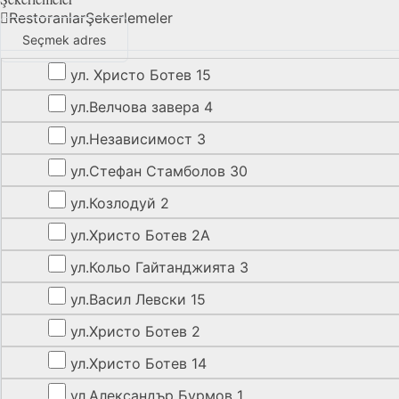
Restoranlar
Şekerlemeler
Seçmek adres
ул. Христо Ботев 15
ул.Велчова завера 4
ул.Независимост 3
ул.Стефан Стамболов 30
ул.Козлодуй 2
ул.Христо Ботев 2А
ул.Кольо Гайтанджията 3
ул.Васил Левски 15
ул.Христо Ботев 2
ул.Христо Ботев 14
ул.Александър Бурмов 1