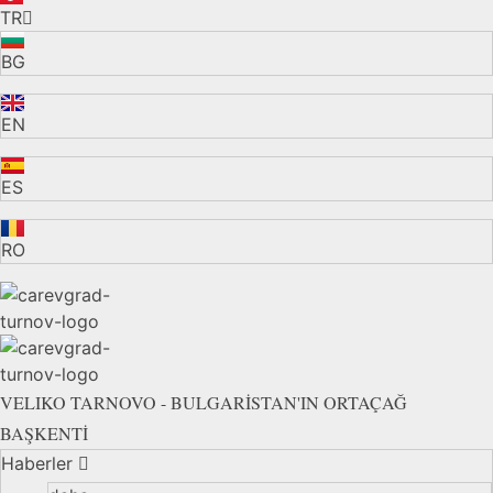
TR
BG
EN
ES
RO
VELIKO TARNOVO - BULGARİSTAN'IN ORTAÇAĞ
BAŞKENTİ
Haberler