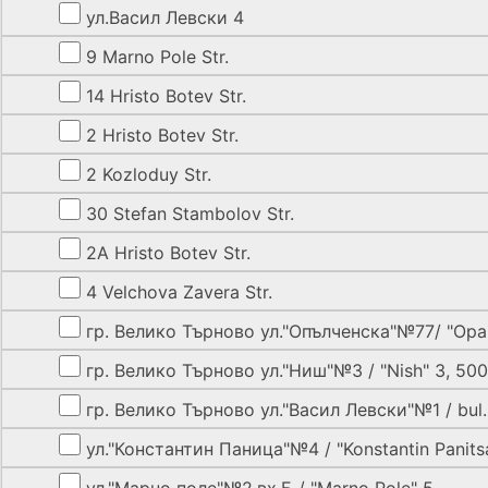
ул.Васил Левски 4
9 Marno Pole Str.
14 Hristo Botev Str.
2 Hristo Botev Str.
2 Kozloduy Str.
30 Stefan Stambolov Str.
2A Hristo Botev Str.
4 Velchova Zavera Str.
гр. Велико Търново ул."Опълченска"№77/ "Opal
гр. Велико Търново ул."Ниш"№3 / "Nish" 3, 50
гр. Велико Търново ул."Васил Левски"№1 / bul. "
ул."Константин Паница"№4 / "Konstantin Panits
ул."Марно поле"№2,вх.Б / "Marno Pole" 5