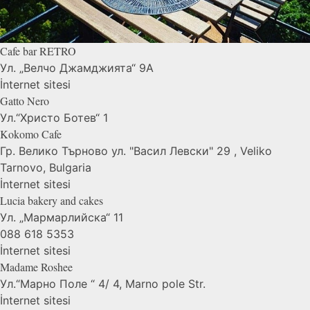
Cafe bar
RETRO
Ул. „Велчо Джамджията“ 9А
İnternet sitesi
Gatto
Nero
Ул.“Христо Ботев“ 1
Kokomo
Cafe
Гр. Велико Търново ул. "Васил Левски" 29 , Veliko
Tarnovo, Bulgaria
İnternet sitesi
Lucia bakery and
cakes
Ул. „Мармарлийска“ 11
088 618 5353
İnternet sitesi
Madame
Roshee
Ул.“Марно Поле “ 4/ 4, Marno pole Str.
İnternet sitesi