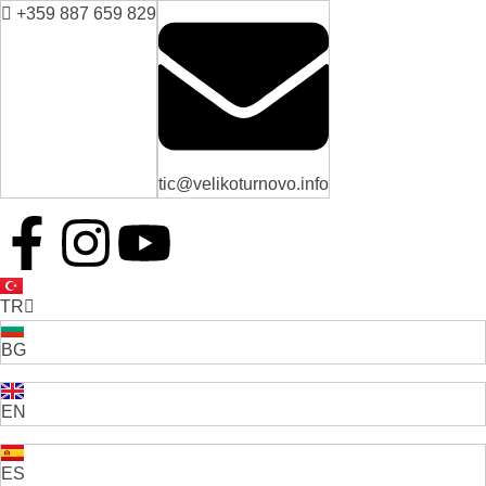
+359 887 659 829
tic@velikoturnovo.info
TR
BG
EN
ES