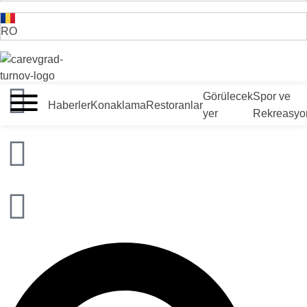
RO
VELIKO TARNOVO - BULGARİSTAN'IN ORTAÇAĞ BAŞKENTİ
Görülecek
Spor ve
Haberler
Konaklama
Restoranlar
yer
Rekreasyo