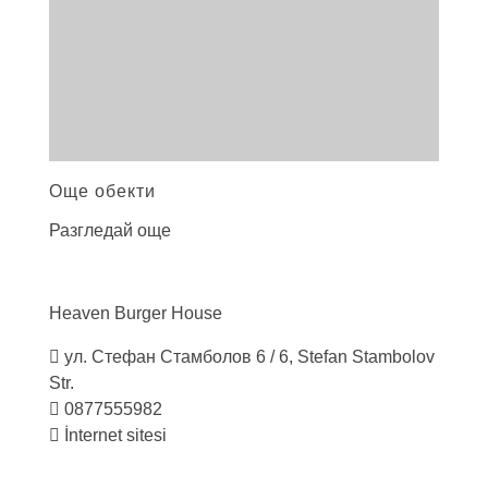
Още обекти
Разгледай още
Heaven Burger
House
ул. Стефан Стамболов 6 / 6, Stefan Stambolov
Str.
0877555982
İnternet sitesi