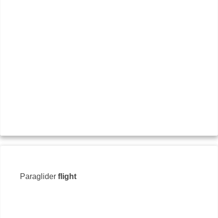
Paraglider
flight
+35
par