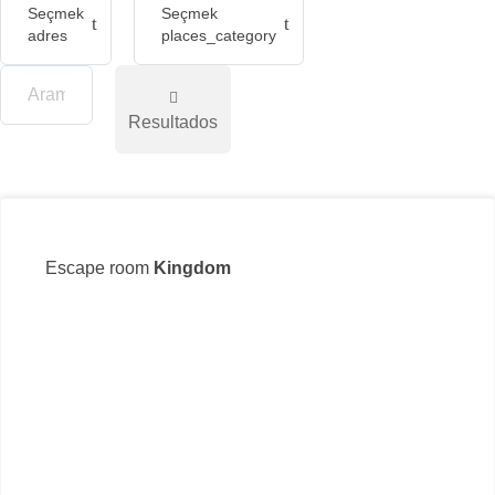
Seçmek
Seçmek
adres
places_category
Resultados
Escape room
Kingdom
ул.
(35
sup
İnte