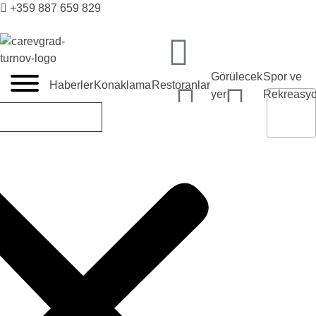
+359 887 659 829
VELIKO TARNOVO - BULGARİSTAN'IN ORTAÇAĞ BAŞKENTİ
Görülecek
Spor ve
Haberler
Konaklama
Restoranlar
yer
Rekreasy
tic@velikoturnovo.info
Spor ve Rekreasyon
Eğlence
TR
BG
EN
ES