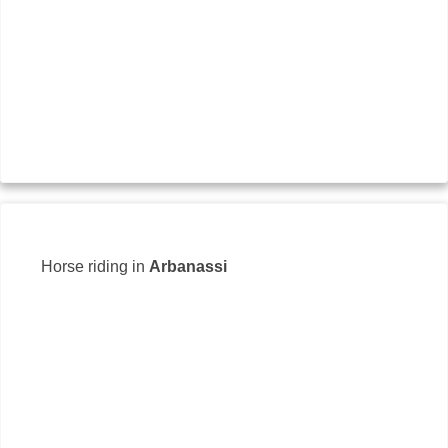
Horse riding in
Arbanassi
088
Kal
İnte