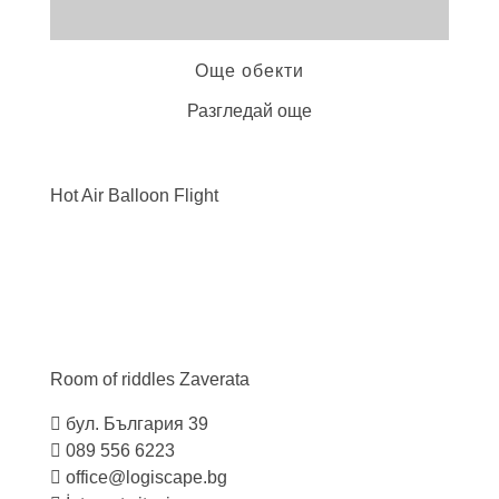
Още обекти
Разгледай още
Hot Air Balloon
Flight
Room of riddles
Zaverata
бул. България 39
089 556 6223
office@logiscape.bg