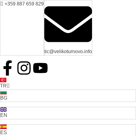
+359 887 659 829
tic@velikoturnovo.info
TR
BG
EN
ES