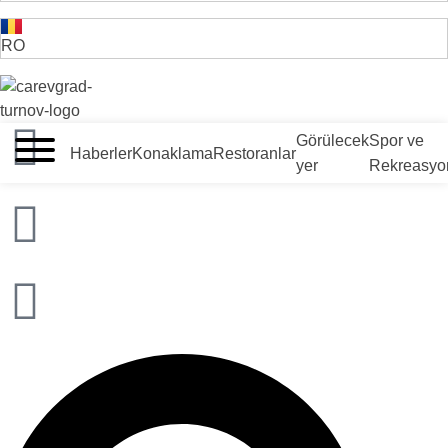
RO
VELIKO TARNOVO - BULGARİSTAN'IN ORTAÇAĞ BAŞKENTİ
Görülecek
Spor ve
Haberler
Konaklama
Restoranlar
yer
Rekreasyo