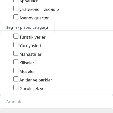
Арбанаси
ул.Николо Пиколо 6
Asenov quarter
Seçmek places_category
Turistik yerler
Yürüyüşleri
Manastırlar
Kiliseler
Müzeler
Anıtlar ve parklar
Görülecek yer