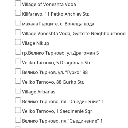
Village of Voneshta Voda
Kilifarevo, 11 Petko Ahchiev Str.
махала Гърците, с. Вонеща вода
Village Voneshta Voda, Gyrtcite Neighbourhood
Vilage Nikup
гр.Велико Търново, ул.Драгоман 5
Veliko Tarnovo, 5 Dragoman Str.
Велико Търнов, ул. "Гурко" 88
Veliko Tarnovo, 88 Gurko Str.
Village Arbanasi
Велико Търново, пл. "Съединение" 1
Veliko Tarnovo, 1 Saedinenie Sqr.
Велико Търново, пл."Съединение" 1