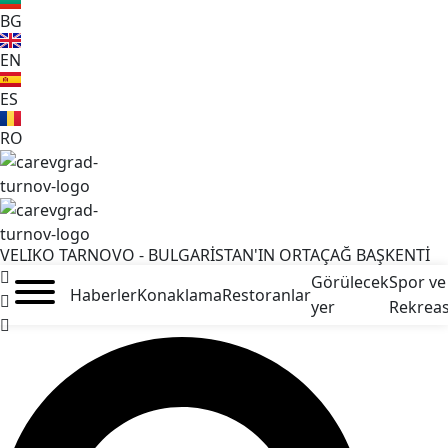
BG
EN
ES
RO
VELIKO TARNOVO - BULGARİSTAN'IN ORTAÇAĞ BAŞKENTİ
Görülecek
Spor ve
Haberler
Konaklama
Restoranlar
yer
Rekrea