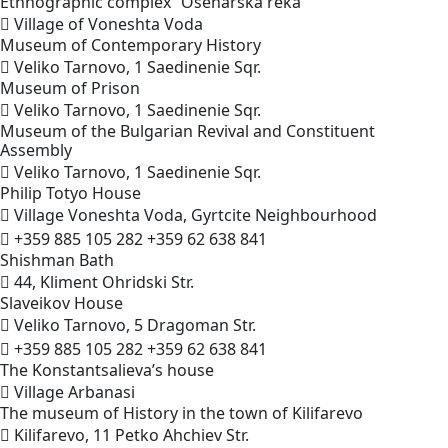
Ethnographic complex “Osenarska
reka”
Village of Voneshta Voda
Museum of Contemporary
History
Veliko Tarnovo, 1 Saedinenie Sqr.
Museum of
Prison
Veliko Tarnovo, 1 Saedinenie Sqr.
Museum of the Bulgarian Revival and Constituent
Assembly
Veliko Tarnovo, 1 Saedinenie Sqr.
Philip Totyo
House
Village Voneshta Voda, Gyrtcite Neighbourhood
+359 885 105 282
+359 62 638 841
Shishman
Bath
44, Kliment Ohridski Str.
Slaveikov
House
Veliko Tarnovo, 5 Dragoman Str.
+359 885 105 282
+359 62 638 841
The Konstantsalieva’s
house
Village Arbanasi
The museum of History in the town of
Kilifarevo
Kilifarevo, 11 Petko Ahchiev Str.