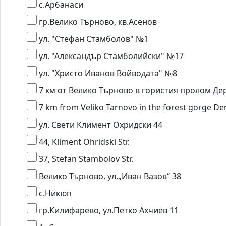
с.Арбанаси
гр.Велико Търново, кв.Асенов
ул. "Стефан Стамболов" №1
ул. "Александър Стамболийски" №17
ул. "Христо Иванов Войводата" №8
7 км от Велико Търново в гористия пролом Де
7 km from Veliko Tarnovo in the forest gorge De
ул. Свети Климент Охридски 44
44, Kliment Ohridski Str.
37, Stefan Stambolov Str.
Велико Търново, ул.„Иван Вазов“ 38
с.Никюп
гр.Килифарево, ул.Петко Ахчиев 11