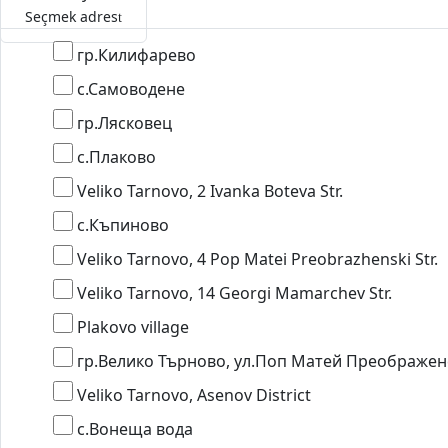
Seçmek adres
гр.Килифарево
с.Самоводене
гр.Лясковец
с.Плаково
Veliko Tarnovo, 2 Ivanka Boteva Str.
с.Къпиново
Veliko Tarnovo, 4 Pop Matei Preobrazhenski Str.
Veliko Tarnovo, 14 Georgi Mamarchev Str.
Plakovo village
гр.Велико Търново, ул.Поп Матей Преображен
Veliko Tarnovo, Asenov District
с.Вонеща вода