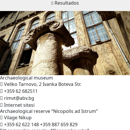
Resultados
Archaeological
museum
Veliko Tarnovo, 2 Ivanka Boteva Str.
+359 62 682511
rimvt@abv.bg
İnternet sitesi
Archaeological reserve “Nicopolis ad
Istrum”
Vilage Nikup
+359 62 622 148
+359 887 659 829