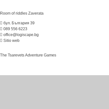
Room of riddles
Zaverata
бул. България 39
089 556 6223
office@logiscape.bg
Sitio web
The Tsarevets Adventure
Games