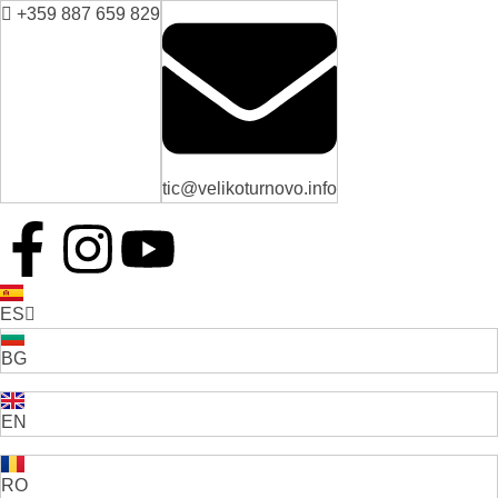
+359 887 659 829
tic@velikoturnovo.info
ES
BG
EN
RO