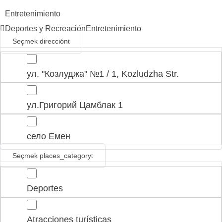
Entretenimiento
Deportes y Recreación
Entretenimiento
Seçmek dirección
ул. "Козлуджа" №1 / 1, Kozludzha Str.
ул.Григорий Цамблак 1
село Емен
Seçmek places_category
Deportes
Atracciones turísticas