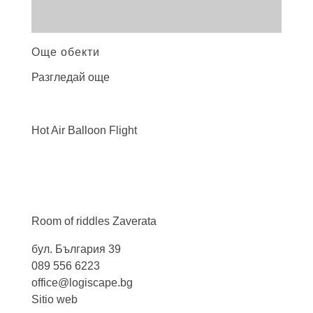
Още обекти
Разгледай още
Hot Air Balloon
Flight
Room of riddles
Zaverata
бул. България 39
089 556 6223
office@logiscape.bg
Sitio web