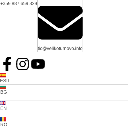
+359 887 659 829
tic@velikoturnovo.info
ES
BG
EN
RO