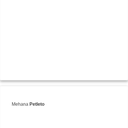
Sit
Mehana
Petleto
Спир
+35