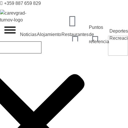
+359 887 659 829
VELIKO TARNOVO - LA CAPITAL MEDIEVAL DE BULGARIA
Puntos
Deportes
Noticias
Alojamiento
Restaurantes
de
Recreac
referencia
tic@velikoturnovo.info
Restaurantes
Tabernas
ES
BG
EN
RO