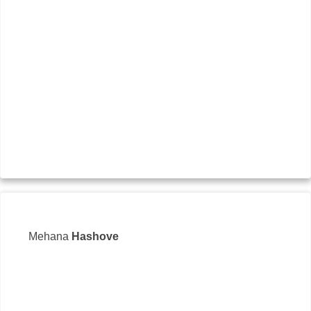
Mehana
Hashove
ул.
+35
off