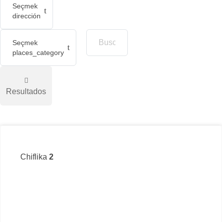
Seçmek
dirección
Seçmek
places_category
Resultados
Chiflika
2
пло
+35