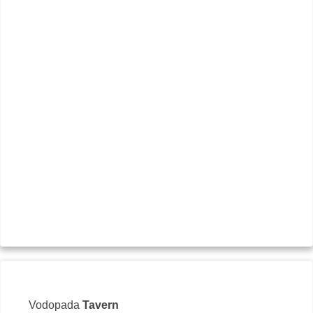
ул.
+35
Sit
Vodopada
Tavern