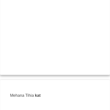
Sit
Mehana Tihia
kat
ул. 