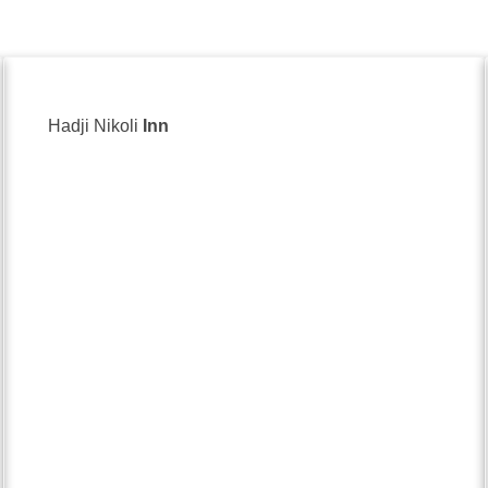
Hadji Nikoli
Inn
 Стефан Стамболов 6 / 6, Stefan Stambolov
19, 
Bulga
77555982
+35
io web
Siti