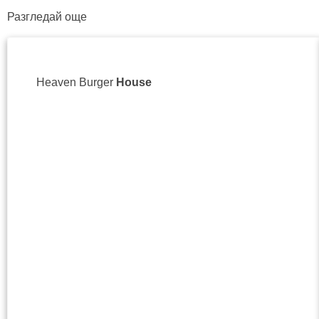
Разгледай още
Heaven Burger
House
ул.
Str.
08
Sit