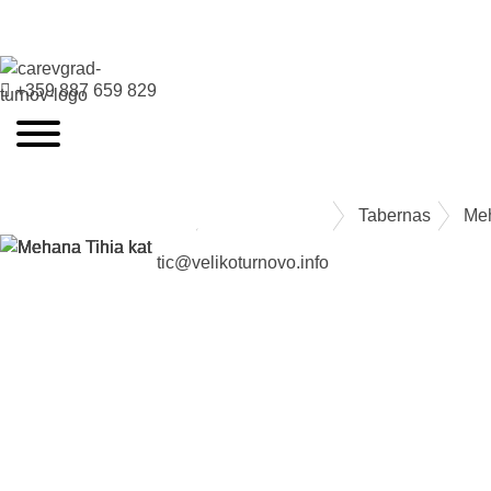
+359 887 659 829
VELIKO TARNOVO - LA CAPITAL MEDIEVAL DE BULGARIA
Restaurantes
Tabernas
Me
tic@velikoturnovo.info