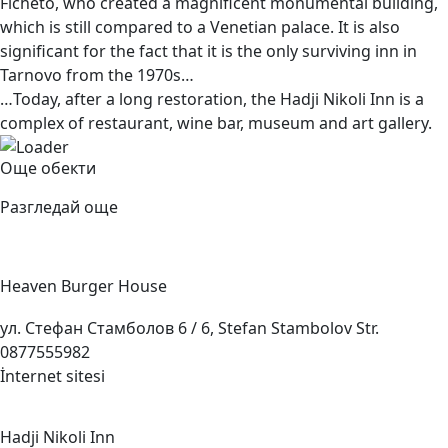
Ficheto, who created a magnificent monumental building,
which is still compared to a Venetian palace. It is also
significant for the fact that it is the only surviving inn in
Tarnovo from the 1970s…
…Today, after a long restoration, the Hadji Nikoli Inn is a
complex of restaurant, wine bar, museum and art gallery.
Още обекти
Разгледай още
Heaven Burger
House
ул. Стефан Стамболов 6 / 6, Stefan Stambolov Str.
0877555982
İnternet sitesi
Hadji Nikoli
Inn