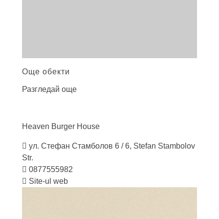
Още обекти
Разгледай още
Heaven Burger
House
ул. Стефан Стамболов 6 / 6, Stefan Stambolov
Str.
0877555982
Site-ul web