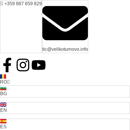
+359 887 659 829
tic@velikoturnovo.info
RO
BG
EN
ES