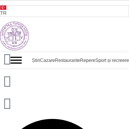
TR
VELIKO TARNOVO - CAPITALA MEDIEVALĂ A BULGARII
Știri
Cazare
Restaurante
Repere
Sport și recreere