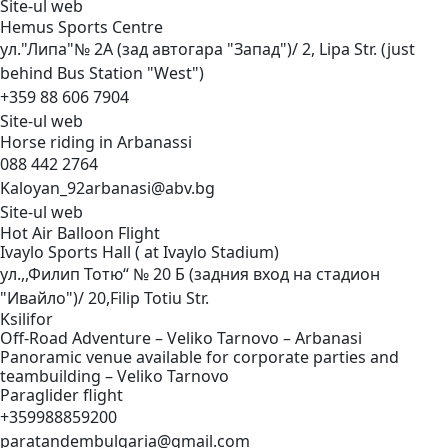
Site-ul web
Hemus Sports
Centre
ул."Липа"№ 2А (зад автогара "Запад")/ 2, Lipa Str. (just
behind Bus Station "West")
+359 88 606 7904
Site-ul web
Horse riding in
Arbanassi
088 442 2764
Kaloyan_92arbanasi@abv.bg
Site-ul web
Hot Air Balloon
Flight
Ivaylo Sports Hall ( at Ivaylo
Stadium)
ул.,,Филип Тотю“ № 20 Б (задния вход на стадион
"Ивайло")/ 20,Filip Totiu Str.
Ksilifor
Off-Road Adventure – Veliko Tarnovo –
Arbanasi
Panoramic venue available for corporate parties and
teambuilding – Veliko
Tarnovo
Paraglider
flight
+359988859200
paratandembulgaria@gmail.com