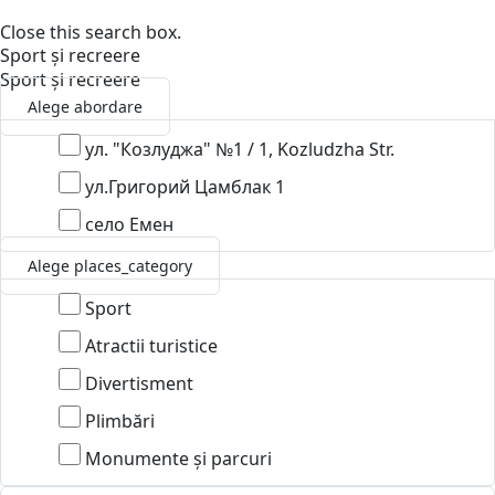
Close this search box.
Sport și recreere
Sport și recreere
Alege abordare
ул. "Козлуджа" №1 / 1, Kozludzha Str.
ул.Григорий Цамблак 1
село Емен
Alege places_category
Sport
Atractii turistice
Divertisment
Plimbări
Monumente și parcuri