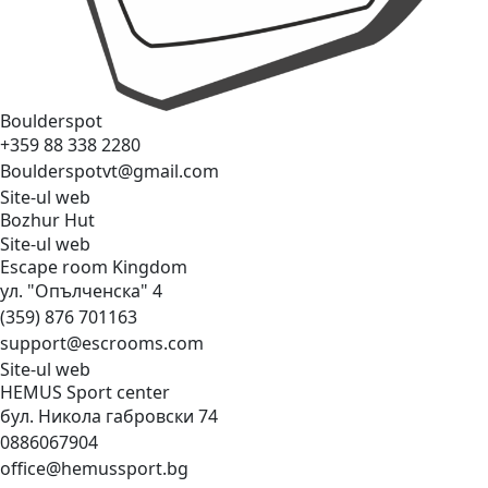
Boulderspot
+359 88 338 2280
Boulderspotvt@gmail.com
Site-ul web
Bozhur
Hut
Site-ul web
Escape room
Kingdom
ул. "Опълченска" 4
(359) 876 701163
support@escrooms.com
Site-ul web
HEMUS Sport
center
бул. Никола габровски 74
0886067904
office@hemussport.bg