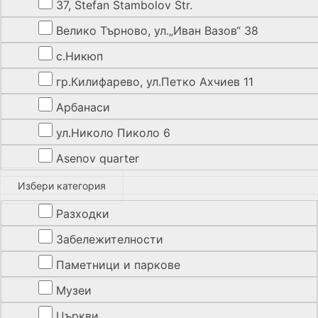
37, Stefan Stambolov Str.
Велико Търново, ул.„Иван Вазов“ 38
с.Никюп
гр.Килифарево, ул.Петко Ахчиев 11
Арбанаси
ул.Николо Пиколо 6
Asenov quarter
Избери категория
Разходки
Забележителности
Паметници и паркове
Музеи
Църкви