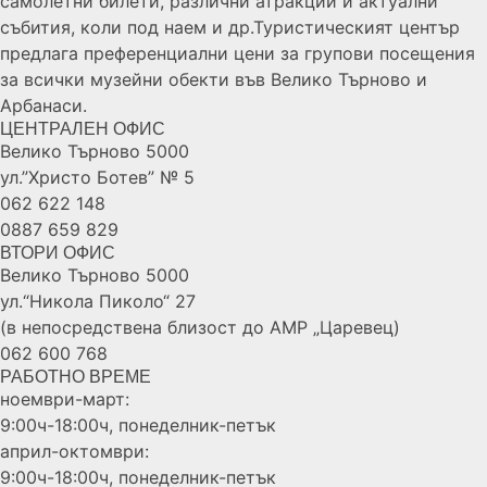
самолетни билети, различни атракции и актуални
събития, коли под наем и др.Туристическият център
предлага преференциални цени за групови посещения
за всички музейни обекти във Велико Търново и
Арбанаси.
ЦЕНТРАЛЕН ОФИС
Велико Търново 5000
ул.”Христо Ботев” № 5
062 622 148
0887 659 829
ВТОРИ ОФИС
Велико Търново 5000
ул.“Никола Пиколо“ 27
(в непосредствена близост до АМР „Царевец)
062 600 768
РАБОТНО ВРЕМЕ
ноември-март:
9:00ч-18:00ч, понеделник-петък
април-октомври:
9:00ч-18:00ч, понеделник-петък