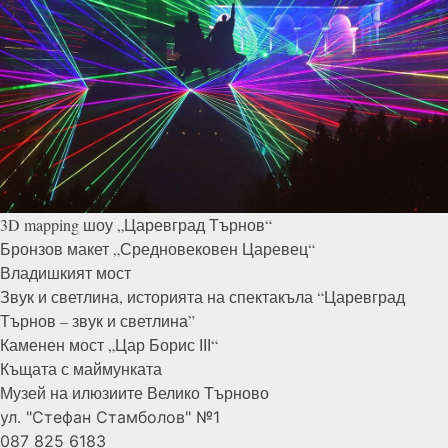
3D mapping шоу „Царевград
Търнов“
Бронзов макет „Средновековен
Царевец“
Владишкият
мост
Звук и светлина, историята на спектакъла “Царевград
Търнов – звук и
светлина”
Каменен мост „Цар Борис
ІІІ“
Къщата с
маймунката
Музей на илюзиите Велико
Търново
ул. "Стефан Стамболов" №1
087 825 6183