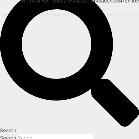
Новини
Настаняване
Заведения
Забележително
Search
Search