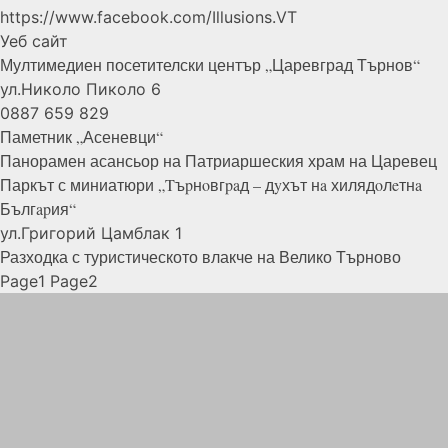
https://www.facebook.com/Illusions.VT
Уеб сайт
Мултимедиен посетителски център „Царевград
Търнов“
ул.Николо Пиколо 6
0887 659 829
Паметник
„Асеневци“
Панорамен асансьор на Патриаршеския храм на
Царевец
Паркът с миниатюри „Tъpнoвгpaд – дyхът нa хилядoлeтнa
Бългapия“
ул.Григорий Цамблак 1
Разходка с туристическото влакче на Велико
Търново
Page
1
Page
2