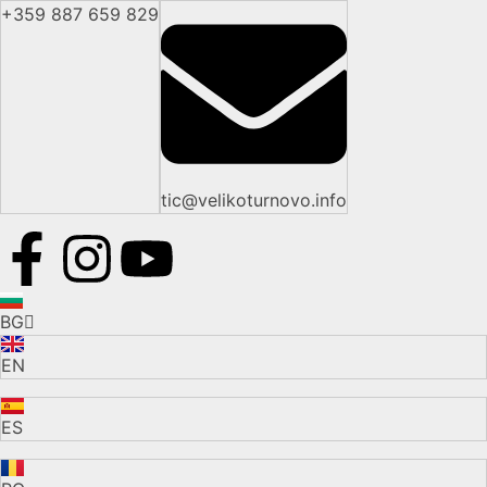
+359 887 659 829
tic@velikoturnovo.info
BG
EN
ES