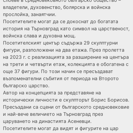
слоеве в средновековното българско общество –
владетели, духовенство, болярска и войнска
прослойка, занаятчии.
Посетителите могат да се докоснат до богатата
история на Търновград като символ на царственост,
войнска слава и духовна мощ.
Посетителският център съдържа 29 скулптурни
фигури, разположени на два етажа. През пролетта
на 2023 г. с реализацията за разширение на центъра
на трети и четвърти етаж, колекцията е обогатена с
още 37 фигури. По този начин се пресъздават
възпоменателни събития от периода на Второто
българско царство.
Автор на концепцията за представяне на
исторически личности е скулптoрът Борис Борисов.
Пресъздани са сцени от българското средновековие
и най-вече величието на Търновград през
царуването на династията Асеневци.
Посетителите могат да видят и фигурите на цар