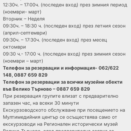
12:30ч. – 17:00ч. (последен вход) през зимния период
(ноември- март)
Вторник – Неделя
09:30ч. – 18:30 ч. (последен вход) през летния сезон
(април-септември)
09:30ч. – 17:30ч. (последен вход) през месец
октомври
09:30 ч.- 17:00 ч. (последен вход) през зимния сезон
(ноември – март)
Телефон за резервации и информация- 062/622
148, 0887 659 829
Телефон за резервации за всички музейни обекти
във Велико Търново – 0887 659 829
При резервация групите влизат с предварително
запазен час, на всеки 30 минути
Екскурзоводското обслужване при посещението на
Мултимедийния център се осъществява само от
екскурзоводи на Регионален исторически музей