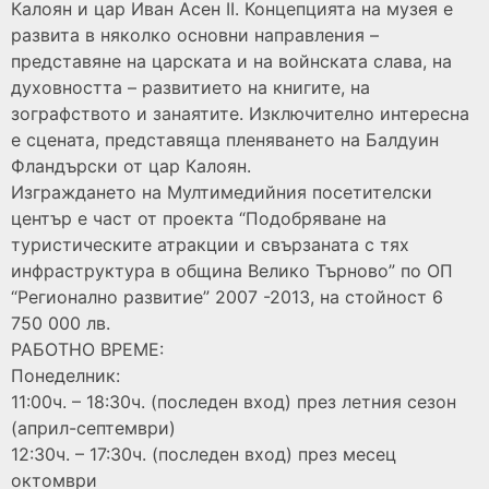
Калоян и цар Иван Асен II. Концепцията на музея е
развита в няколко основни направления –
представяне на царската и на войнската слава, на
духовността – развитието на книгите, на
зографството и занаятите. Изключително интересна
е сцената, представяща пленяването на Балдуин
Фландърски от цар Калоян.
Изграждането на Мултимедийния посетителски
център е част от проекта “Подобряване на
туристическите атракции и свързаната с тях
инфраструктура в община Велико Търново” по ОП
“Регионално развитие” 2007 -2013, на стойност 6
750 000 лв.
РАБОТНО ВРЕМЕ:
Понеделник:
11:00ч. – 18:30ч. (последен вход) през летния сезон
(април-септември)
12:30ч. – 17:30ч. (последен вход) през месец
октомври