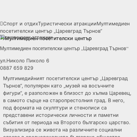
Спорт и отдих
Туристически атракции
Мултимедиен
посетителски център „Царевград
Търнов“
Туристически атракции
Мултимедиен посетителски център „Царевград
Търнов“
ул.Николо Пиколо 6
0887 659 829
Мултимедийният посетителски център „Царевград
Търнов“, популярен като „музей на восъчните
фигури“, е разположен в близост до хълма Царевец,
в самото сърце на старопрестолния град. В него,
под формата на скулптури и стенописи са
представени исторически личности и паметни
събития от периода на Второто българско царство.
Визуализира се живота на различните социални