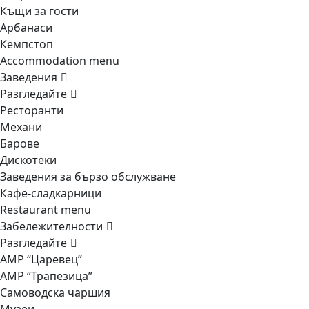
Къщи за гости
Арбанаси
Кемпстоп
Accommodation menu
Заведения
Разгледайте
Ресторанти
Механи
Барове
Дискотеки
Заведения за бързо обслужване
Кафе-сладкарници
Restaurant menu
Забележителности
Разгледайте
АМР “Царевец”
АМР “Трапезица”
Самоводска чаршия