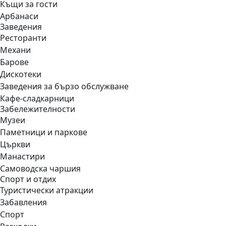
Къщи за гости
Арбанаси
Заведения
Ресторанти
Механи
Барове
Дискотеки
Заведения за бързо обслужване
Кафе-сладкарници
Забележителности
Музеи
Паметници и паркове
Църкви
Манастири
Самоводска чаршия
Спорт и отдих
Туристически атракции
Забавления
Спорт