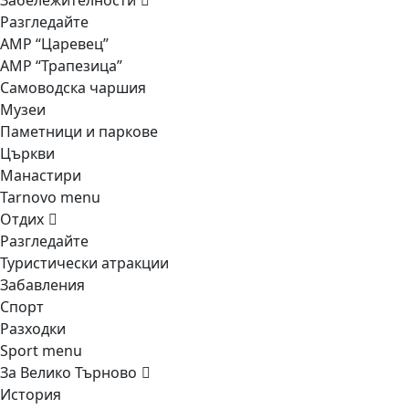
Забележителности
Разгледайте
АМР “Царевец”
АМР “Трапезица”
Самоводска чаршия
Музеи
Паметници и паркове
Църкви
Манастири
Tarnovo menu
Отдих
Разгледайте
Туристически атракции
Забавления
Спорт
Разходки
Sport menu
За Велико Търново
История