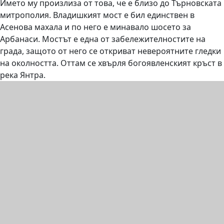
Името му произлиза от това, че е близо до Търновската
митрополия. Владишкият мост е бил единствен в
Асенова махала и по него е минавало шосето за
Арбанаси. Мостът е една от забележителностите на
града, защото от него се откриват невероятните гледки
на околността. Оттам се хвърля богоявленският кръст в
река Янтра.