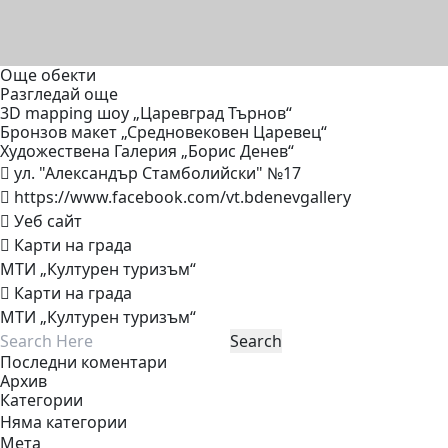
Още обекти
Разгледай още
3D mapping шоу „Царевград
Търнов“
Бронзов макет „Средновековен
Царевец“
Художествена Галерия „Борис
Денев“
ул. "Александър Стамболийски" №17
https://www.facebook.com/vt.bdenevgallery
Уеб сайт
Карти на града
МТИ „Културен туризъм“
Карти на града
МТИ „Културен туризъм“
Последни коментари
Архив
Категории
Няма категории
Мета