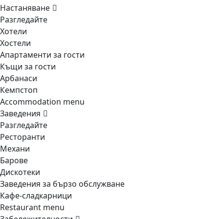
Настаняване
Разгледайте
Хотели
Хостели
Апартаменти за гости
Къщи за гости
Арбанаси
Кемпстоп
Accommodation menu
Заведения
Разгледайте
Ресторанти
Механи
Барове
Дискотеки
Заведения за бързо обслужване
Кафе-сладкарници
Restaurant menu