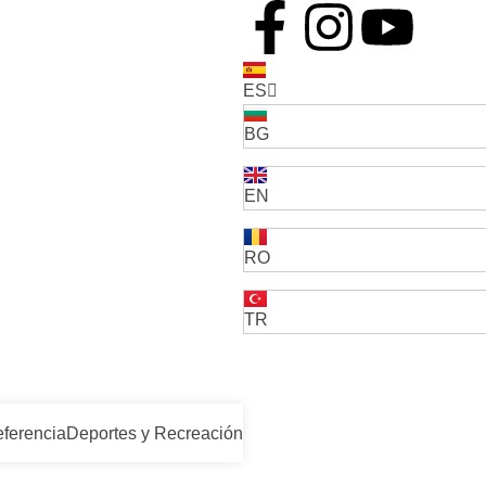
ES
BG
EN
RO
TR
eferencia
Deportes y Recreación