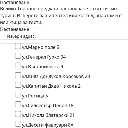
Настаняване
Велико Търново предлага настаняване за всеки тип
турист. Изберете вашия хотел или хостел, апартамент
или къща за гости.
Настаняване
Избери адрес
ул.Марно поле 5
ул.Генерал Гурко 94
ул.Въстаническа 9
ул.Княз Дондуков-Корсаков 23
ул.Капитан Дядо Никола 2
ул.Росица 5
ул.Силвестър Пенов 18
ул.Никола Златарски 21
ул.Десети февруари 8А