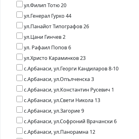
ул.Филип Тотю 20
ул.Генерал Гурко 44
ул.Панайот Типографов 26
ул.Цани Гинчев 2
ул. Рафаил Попов 6
ул.Христо Караминков 23
с.Арбанаси, ул.Георги Кандиларов 8-10
с.Арбанаси, ул.Опълченска 3
с.Арбанаси, ул.Константин Русевич 1
с.Арбанаси, ул.Свети Никола 13
с.Арбанаси, ул.Загорие 9
с.Арбанаси, ул.Софроний Врачански 6
с.Арбанаси, ул.Панорамна 12