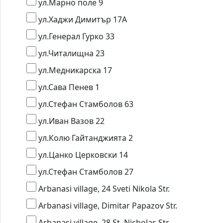
ул.Марно поле 9
ул.Хаджи Димитър 17А
ул.Генерал Гурко 33
ул.Читалищна 23
ул.Медникарска 17
ул.Сава Пенев 1
ул.Стефан Стамболов 63
ул.Иван Вазов 22
ул.Колю Гайтанджията 2
ул.Цанко Церковски 14
ул.Стефан Стамболов 27
Arbanasi village, 24 Sveti Nikola Str.
Arbanasi village, Dimitar Papazov Str.
Arbanasi village, 28 St. Nicholas Str.