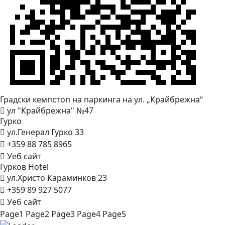
Градски кемпстоп на паркинга на ул.
„Крайбрежна“
ул "Крайбрежна" №47
Гурко
ул.Генерал Гурко 33
+359 88 785 8965
Уеб сайт
Гурков
Hotel
ул.Христо Караминков 23
+359 89 927 5077
Уеб сайт
Page
1
Page
2
Page
3
Page
4
Page
5