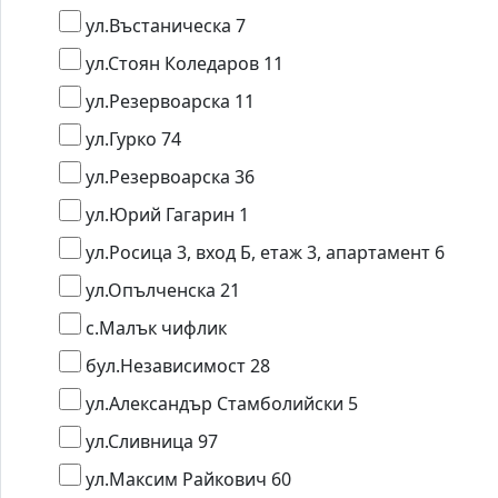
ул.Въстаническа 7
ул.Стоян Коледаров 11
ул.Резервоарска 11
ул.Гурко 74
ул.Резервоарска 36
ул.Юрий Гагарин 1
ул.Росица 3, вход Б, етаж 3, апартамент 6
ул.Опълченска 21
с.Малък чифлик
бул.Независимост 28
ул.Александър Стамболийски 5
ул.Сливница 97
ул.Максим Райкович 60