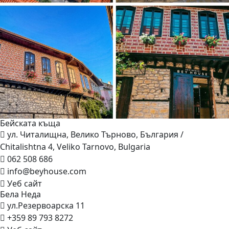
Бейската
къща
ул. Читалищна, Велико Търново, България /
Chitalishtna 4, Veliko Tarnovo, Bulgaria
062 508 686
info@beyhouse.com
Уеб сайт
Бела
Неда
ул.Резервоарска 11
+359 89 793 8272