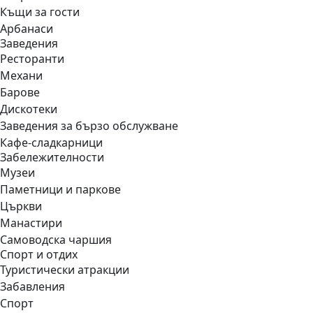
Къщи за гости
Арбанаси
Заведения
Ресторанти
Механи
Барове
Дискотеки
Заведения за бързо обслужване
Кафе-сладкарници
Забележителности
Музеи
Паметници и паркове
Църкви
Манастири
Самоводска чаршия
Спорт и отдих
Туристически атракции
Забавления
Спорт