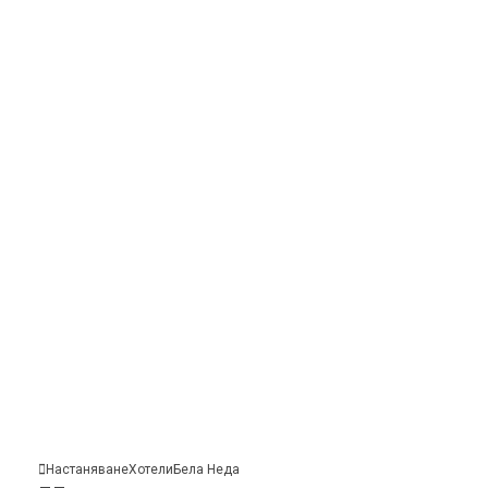
Настаняване
Хотели
Бела
Неда