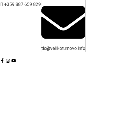
+359 887 659 829
tic@velikoturnovo.info
BG
EN
ES
RO