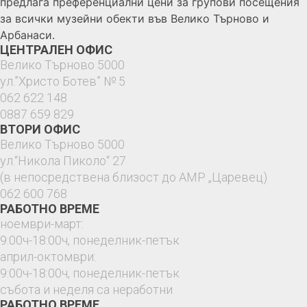
предлага преференциални цени за групови посещения
за всички музейни обекти във Велико Търново и
Арбанаси.
ЦЕНТРАЛЕН ОФИС
Велико Търново 5000
ул.”Христо Ботев” № 5
062 622 148
0887 659 829
ВТОРИ ОФИС
Велико Търново 5000
ул.“Никола Пиколо“ 27
(в непосредствена близост до АМР „Царевец)
062 600 768
РАБОТНО ВРЕМЕ
ноември-март:
9:00ч-18:00ч, понеделник-петък
април-октомври:
9:00ч-18:00ч, понеделник-петък
събота и неделя са неработни
РАБОТНО ВРЕМЕ