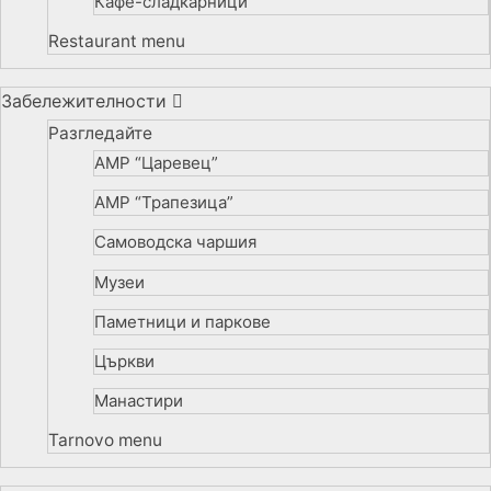
Кафе-сладкарници
Restaurant menu
Забележителности
Разгледайте
АМР “Царевец”
АМР “Трапезица”
Самоводска чаршия
Музеи
Паметници и паркове
Църкви
Манастири
Tarnovo menu