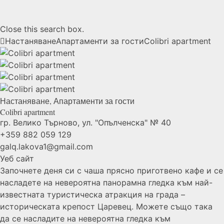
Close this search box.
Настаняване
Апартаменти за гости
Colibri
apartment
Настаняване
,
Апартаменти за гости
Colibri
apartment
гр. Велико Търново, ул. "Опълченска" № 40
+359 882 059 129
galq.lakova1@gmail.com
Уеб сайт
Започнете деня си с чаша прясно приготвено кафе и се
насладете на невероятна панорамна гледка към най-
известната туристическа атракция на града –
историческата крепост Царевец. Можете също така
да се насладите на невероятна гледка към