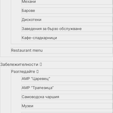
Механи
Барове
Дискотеки
Заведения за бързо обслужване
Кафе-сладкарници
Restaurant menu
Забележителности
Разгледайте
АМР “Царевец”
АМР “Трапезица”
Самоводска чаршия
Музеи