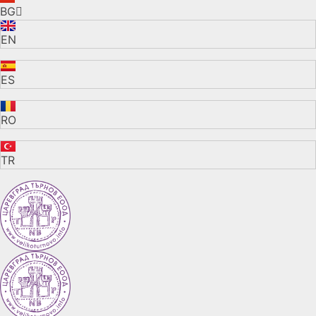
BG
EN
ES
RO
TR