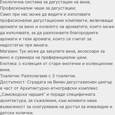
Енологична система за дегустации на вина;
Професионални чаши за дегустации;
Само при нас може да видите и използвате
професионални дегустационни комплекти, включващи
аромати за вино и колелото на ароматите, които може
да използвате, за да разпознаете благородните
аромати и тези аромати, които се считат за
недостатък при вината.
Магазин: Тук може да закупите вина, аксесоари за
вино и сувенири на преференциални цени.
Енотека: с колекция от стари енотечни и колекционни
вина.
Тоалетни: Разполагаме с 3 тоалетни.
Достъпност: Сградата на Винен дегустазионен център
е част от Архитектурно-етнографски комплекс
„Самоводска чаршия” и поради специфичната
архитектура, за съжаление, към момента нама
възможност за осигуряване на достъп за инвалидни и
детски колички.