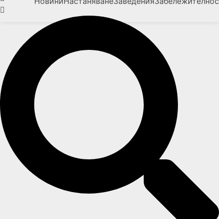
Новини
Настаняване
Заведения
Забележително