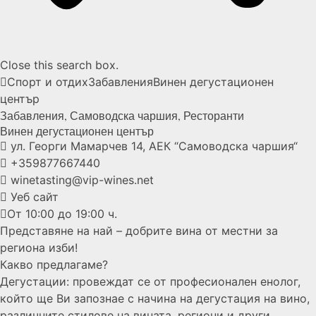
Close this search box.
Спорт и отдих
Забавления
Винен дегустационен
център
Забавления
,
Самоводска чаршия
,
Ресторанти
Винен дегустационен
център
ул. Георги Мамарчев 14, АЕК “Самоводска чаршия“
+359877667440
winetasting@vip-wines.net
Уеб сайт
От 10:00 до 19:00 ч.
Представяне на най – добрите вина от местни за
региона изби!
Какво предлагаме?
Дегустации: провеждат се от професионален енолог,
който ще Ви запознае с начина на дегустация на вино,
различните стилове на вината, региони и други