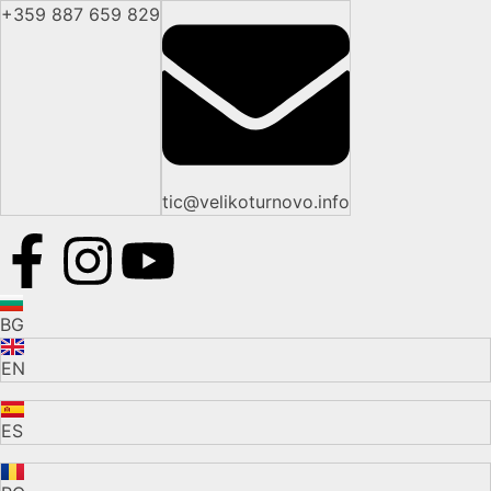
+359 887 659 829
tic@velikoturnovo.info
BG
EN
ES