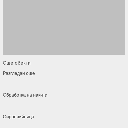
Още обекти
Разгледай още
Обработка на
накити
Сиропчийница