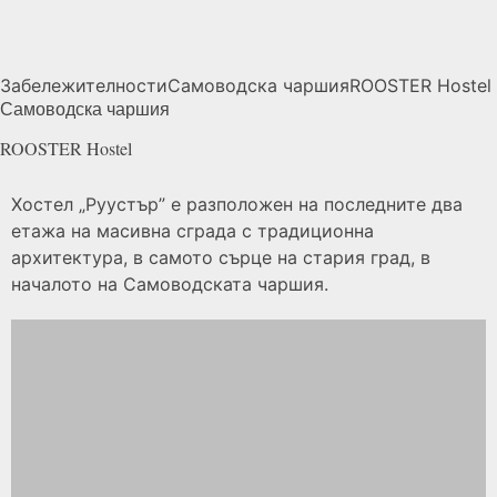
Забележителности
Самоводска чаршия
ROOSTER
Hostel
Самоводска чаршия
ROOSTER
Hostel
Хостел „Руустър” е разположен на последните два
етажа на масивна сграда с традиционна
архитектура, в самото сърце на стария град, в
началото на Самоводската чаршия.