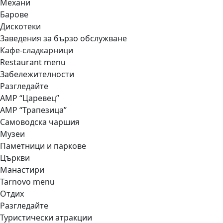
Механи
Барове
Дискотеки
Заведения за бързо обслужване
Кафе-сладкарници
Restaurant menu
Забележителности
Разгледайте
АМР “Царевец”
АМР “Трапезица”
Самоводска чаршия
Музеи
Паметници и паркове
Църкви
Манастири
Tarnovo menu
Отдих
Разгледайте
Туристически атракции