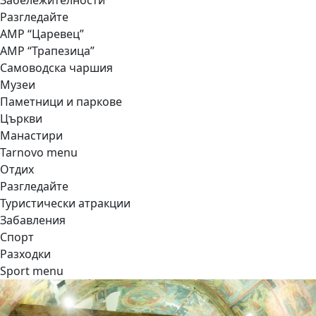
Забележителности
Разгледайте
АМР “Царевец”
АМР “Трапезица”
Самоводска чаршия
Музеи
Паметници и паркове
Църкви
Манастири
Tarnovo menu
Отдих
Разгледайте
Туристически атракции
Забавления
Спорт
Разходки
Sport menu