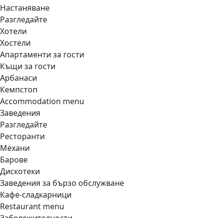
Настаняване
Разгледайте
Хотели
Хостели
Апартаменти за гости
Къщи за гости
Арбанаси
Кемпстоп
Accommodation menu
Заведения
Разгледайте
Ресторанти
Механи
Барове
Дискотеки
Заведения за бързо обслужване
Кафе-сладкарници
Restaurant menu