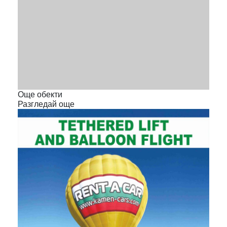
Още обекти
Разгледай още