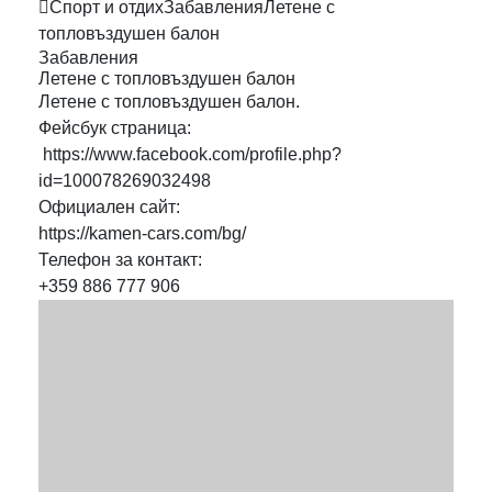
Спорт и отдих
Забавления
Летене с
топловъздушен
балон
Забавления
Летене с топловъздушен
балон
Летене с топловъздушен балон.
Фейсбук страница:
https://www.facebook.com/profile.php?
id=100078269032498
Официален сайт:
https://kamen-cars.com/bg/
Телефон за контакт:
+359 886 777 906