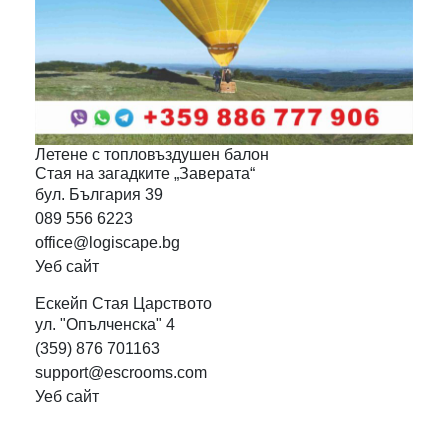
Летене с топловъздушен
балон
Стая на загадките
„Заверата“
бул. България 39
089 556 6223
office@logiscape.bg
Уеб сайт
Ескейп Стая
Царството
ул. "Опълченска" 4
(359) 876 701163
support@escrooms.com
Уеб сайт
Карти на града