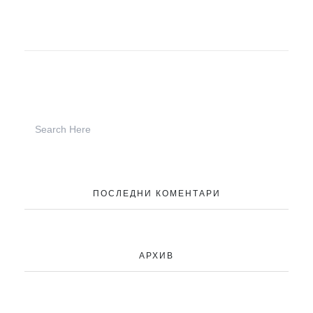
МТИ „Културен туризъм“
Карти на града
МТИ „Културен туризъм“
ПОСЛЕДНИ КОМЕНТАРИ
АРХИВ