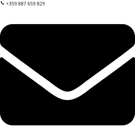
+359 887 659 829