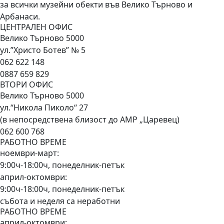
за всички музейни обекти във Велико Търново и
Арбанаси.
ЦЕНТРАЛЕН ОФИС
Велико Търново 5000
ул.”Христо Ботев” № 5
062 622 148
0887 659 829
ВТОРИ ОФИС
Велико Търново 5000
ул.“Никола Пиколо“ 27
(в непосредствена близост до АМР „Царевец)
062 600 768
РАБОТНО ВРЕМЕ
ноември-март:
9:00ч-18:00ч, понеделник-петък
април-октомври:
9:00ч-18:00ч, понеделник-петък
събота и неделя са неработни
РАБОТНО ВРЕМЕ
април-октомври: