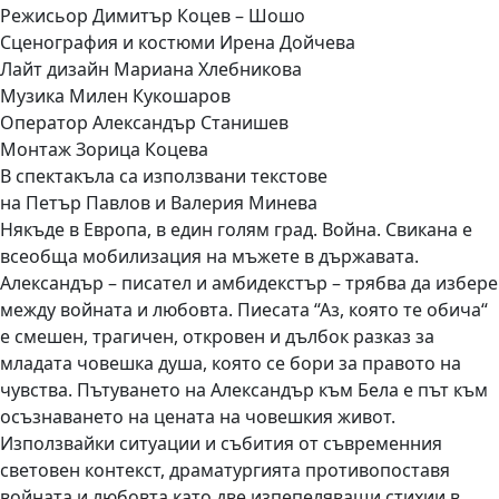
Режисьор Димитър Коцев – Шошо
Сценография и костюми Ирена Дойчева
Лайт дизайн Мариана Хлебникова
Музика Милен Кукошаров
Оператор Александър Станишев
Монтаж Зорица Коцева
В спектакъла са използвани текстове
на Петър Павлов и Валерия Минева
Някъде в Европа, в един голям град. Война. Свикана е
всеобща мобилизация на мъжете в държавата.
Александър – писател и амбидекстър – трябва да избере
между войната и любовта. Пиесата “Аз, която те обича“
е смешен, трагичен, откровен и дълбок разказ за
младата човешка душа, която се бори за правото на
чувства. Пътуването на Александър към Бела е път към
осъзнаването на цената на човешкия живот.
Използвайки ситуации и събития от съвременния
световен контекст, драматургията противопоставя
войната и любовта като две изпепеляващи стихии в