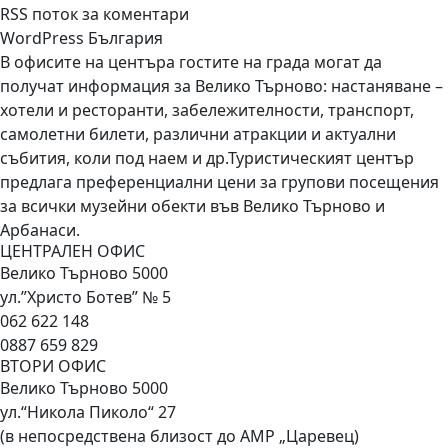
RSS поток за коментари
WordPress България
В офисите на центъра гостите на града могат да
получат информация за Велико Търново: настаняване –
хотели и ресторанти, забележителности, транспорт,
самолетни билети, различни атракции и актуални
събития, коли под наем и др.Туристическият център
предлага преференциални цени за групови посещения
за всички музейни обекти във Велико Търново и
Арбанаси.
ЦЕНТРАЛЕН ОФИС
Велико Търново 5000
ул.”Христо Ботев” № 5
062 622 148
0887 659 829
ВТОРИ ОФИС
Велико Търново 5000
ул.“Никола Пиколо“ 27
(в непосредствена близост до АМР „Царевец)