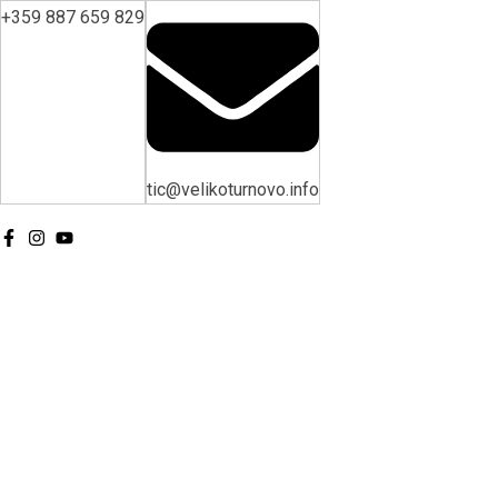
+359 887 659 829
tic@velikoturnovo.info
BG
EN
ES
RO