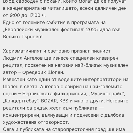
Вход свободен с покани, които могат да се получат
в канцеларията на читалището, всеки делничен ден
от 9:00 до 17:00 ч.
Едно от големите събития в програмата на
„Европейски музикален фестивал“ 2025 идва във
Велико Търново!
Харизматичният и световно признат пианист
Людмил Ангелов ще изнесе специален клавирен
рецитал, посветен на неговия най-близък музикален
автор – Фредерик Шопен.
Известен като един от водещите интерпретатори на
Шопен в света, Ангелов е свирил на най-големите
сцени – Берлинската филхармония, „Музикферайн“,
„Концертгебау“, BOZAR, KBS и много други. Неговите
рецитали са рядък жест към публиката —
концентрирани, вълнуващи и поднесени с дълбока
художествена отговорност.
Сега и публиката на старопрестолния град ще има