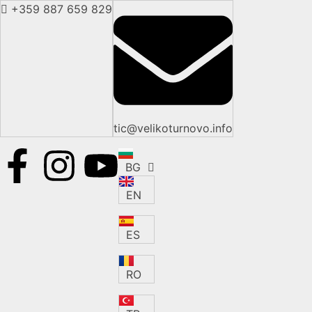
+359 887 659 829
tic@velikoturnovo.info
BG
EN
ES
RO