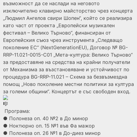
възможност да се наслади на неговото
изключително клавирно майсторство чрез концерта
„Людмил Ангелов свири Шопен“, който се реализира
като част от проекта „Европейски музикален
фестивал – Велико Търново“, финансиран от
Европейския съюз чрез инструмента „Следващо
поколение ЕС“ (NextGenerationEU), Договор № BG-
RRP-11.021-0015-С01 „Мета-култура: Велико Търново“
за предоставяне на средства на крайни получатели
от Механизма за възстановяване и устойчивост по
процедура BG-RRP-11.021 – Схема за безвъзмездна
помощ „Ново поколение местни политики за култура
за големи общини“. Концертът е със свободен вход.
Програма:
● Полонеза оп. 40 №2 в До минор
● Ноктюрно оп. 15 №1 във Фа мажор
● Полонеза оп. 26 №1 в До-диез минор