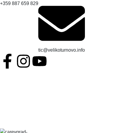
+359 887 659 829
tic@velikoturnovo.info
BG
EN
ES
RO
TR