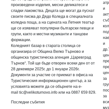
ат
произведени изделия, месни деликатеси и
и
сладки лакомства. Децата ще могат да пуснат
ак
своите писма до Дядо Коледа в специалната
съб
коледна поща, а на сцената на Летния театър
ко
ще се изявяват популярни български певци и
по
групи, както и местни музиканти и танцови
на
формации.
и
Коледният базар в старата столица се
др.
организира от Община Велко Търново и
це
oбщинска туристическа агенция „Царевград
пр
Търнов“. Той ще бъде отворен всеки ден от от
пр
28 декември 2025г. до 1 януари 2026г.
це
Документи за участие се приемат в офиса на
за
Туристическия информационен център, а за
гр
условията можете да се обърнете на e-
по
mail
tic@velikoturnovo.info
или на 0887 659 829.
за
вси
Последни събития
му