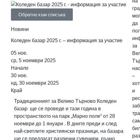
на
гр
Обратно към списъка
мо
да
Новини
по
ин
Коледен базар 2025 г. – информация за участие
за
05
ное.
Ве
ср, 5 ноември 2025
Тъ
Начало
на
30
ное.
–
нд, 30 ноември 2025
хот
Край
и
рес
Традиционният за Велико Търново Коледен
заб
базар ще се проведе и тази година в
тра
пространството на парк „Марно поле“ от 28
са
ноември до 1 януари . В дните преди и след
бил
най-светлите християнски празници, на базара
ра
ще се предлагат различни сувенири, ръчно