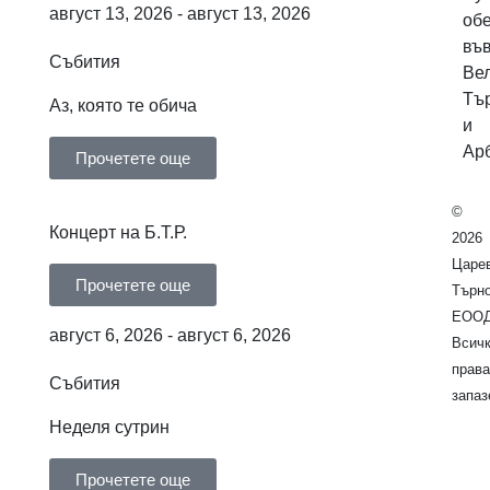
август 13, 2026 - август 13, 2026
обе
въ
Събития
Ве
Тъ
Аз, която те обича
и
Ар
Прочетете още
©
Концерт на Б.Т.Р.
2026
Царе
Прочетете още
Търн
ЕООД
август 6, 2026 - август 6, 2026
Всич
права
Събития
запаз
Неделя сутрин
Прочетете още