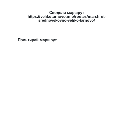
Сподели маршрут
https://velikoturnovo.info/routes/marshrut-
srednovekovno-veliko-tarnovo/
Принтирай маршрут