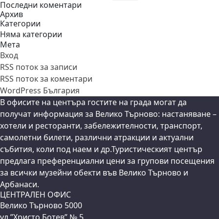
Последни коментари
Архив
Категории
Няма категории
Мета
Вход
RSS поток за записи
RSS поток за коментари
WordPress България
В офисите на центъра гостите на града могат да
получат информация за Велико Търново: настаняване –
хотели и ресторанти, забележителности, транспорт,
самолетни билети, различни атракции и актуални
събития, коли под наем и др.Туристическият център
предлага преференциални цени за групови посещения
за всички музейни обекти във Велико Търново и
Арбанаси.
ЦЕНТРАЛЕН ОФИС
Велико Търново 5000
ул.”Христо Ботев” № 5