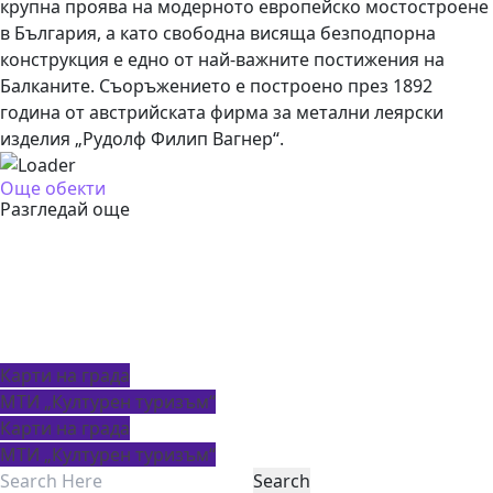
крупна проява на модерното европейско мостостроене
в България, а като свободна висяща безподпорна
конструкция е едно от най-важните постижения на
Балканите. Съоръжението е построено през 1892
година от австрийската фирма за метални леярски
изделия „Рудолф Филип Вагнер“.
Още обекти
Разгледай още
3D mapping шоу „Царевград
Търнов“
Бронзов макет „Средновековен
Царевец“
Художествена Галерия „Борис
Денев“
ул. "Александър Стамболийски" №17
https://www.facebook.com/vt.bdenevgallery
Уеб сайт
Карти на града
МТИ „Културен туризъм“
Карти на града
МТИ „Културен туризъм“