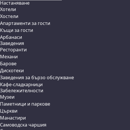
Настаняване
Хотели
Хостели
Апартаменти за гости
Къщи за гости
Арбанаси
Заведения
Ресторанти
Механи
Барове
Дискотеки
Заведения за бързо обслужване
Кафе-сладкарници
Забележителности
Музеи
Паметници и паркове
Църкви
Манастири
Самоводска чаршия