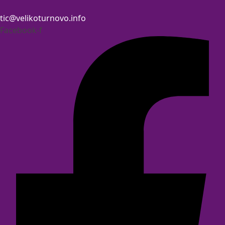
tic@velikoturnovo.info
Facebook-f