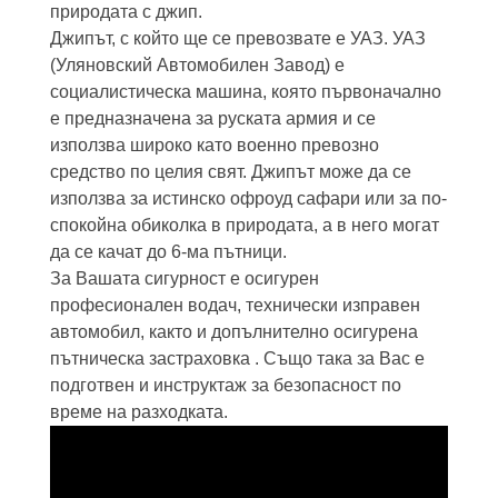
природата с джип.
Джипът, с който ще се превозвате е УАЗ. УАЗ
(Уляновский Автомобилен Завод) е
социалистическа машина, която първоначално
е предназначена за руската армия и се
използва широко като военно превозно
средство по целия свят. Джипът може да се
използва за истинско офроуд сафари или за по-
спокойна обиколка в природата, а в него могат
да се качат до 6-ма пътници.
За Вашата сигурност е осигурен
професионален водач, технически изправен
автомобил, както и допълнително осигурена
пътническа застраховка . Също така за Вас е
подготвен и инструктаж за безопасност по
време на разходката.