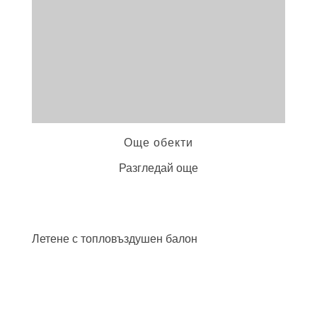
Още обекти
Разгледай още
Летене с топловъздушен
балон