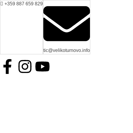
+359 887 659 829
tic@velikoturnovo.info
BG
EN
ES
RO
TR