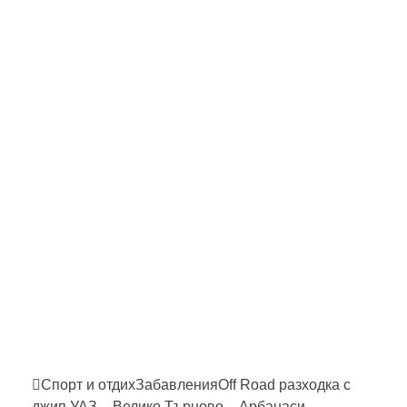
Спорт и отдих
Забавления
Off Road разходка с
джип УАЗ – Велико Търново –
Арбанаси