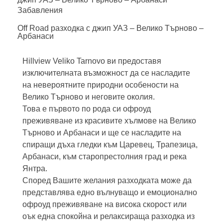
Забавления
Off Road разходка с джип УАЗ – Велико Търново –
Арбанаси
Hillview Veliko Tarnovo ви предоставя
изключителната възможност да се насладите
на невероятните природни особености на
Велико Търново и неговите околия.
Това е първото по рода си офроуд
преживяване из красивите хълмове на Велико
Търново и Арбанаси и ще се насладите на
спиращи дъха гледки към Царевец, Трапезица,
Арбанаси, към старопрестолния град и река
Янтра.
Според Вашите желания разходката може да
представлява едно вълнуващо и емоционално
офроуд преживяване на висока скорост или
оък една спокойна и релаксираща разходка из