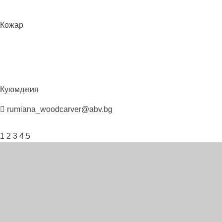
Кожар
Куюмджия
rumiana_woodcarver@abv.bg
1
2
3
4
5