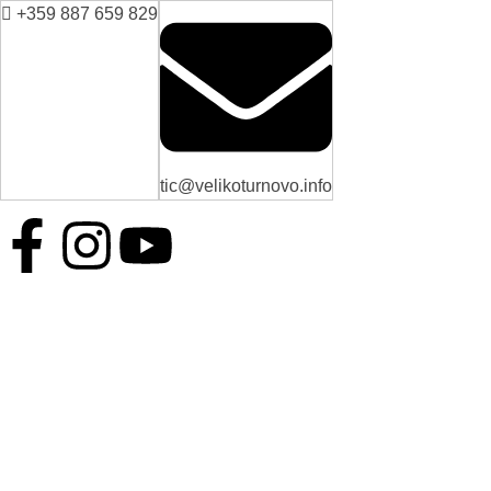
+359 887 659 829
tic@velikoturnovo.info
BG
EN
ES
RO