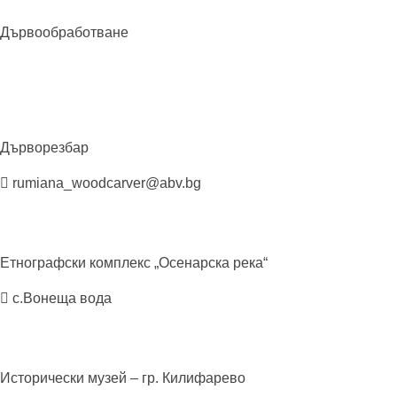
Дървообработване
Дърворезбар
rumiana_woodcarver@abv.bg
Етнографски комплекс „Осенарска
река“
с.Вонеща вода
Исторически музей – гр.
Килифарево