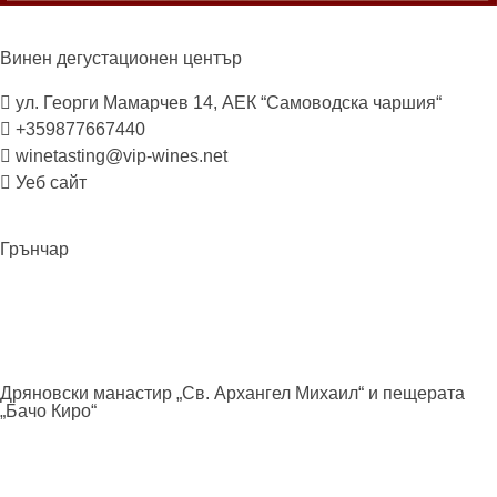
Винен дегустационен
център
ул. Георги Мамарчев 14, АЕК “Самоводска чаршия“
+359877667440
winetasting@vip-wines.net
Уеб сайт
Грънчар
Дряновски манастир „Св. Архангел Михаил“ и пещерата
„Бачо
Киро“