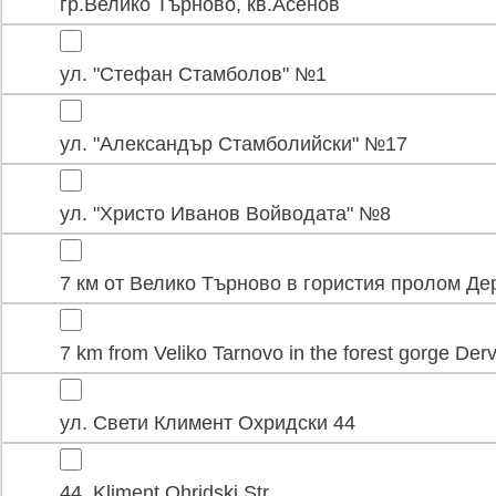
гр.Велико Търново, кв.Асенов
ул. "Стефан Стамболов" №1
ул. "Александър Стамболийски" №17
ул. "Христо Иванов Войводата" №8
7 км от Велико Търново в гористия пролом Де
7 km from Veliko Tarnovo in the forest gorge Der
ул. Свети Климент Охридски 44
44, Kliment Ohridski Str.