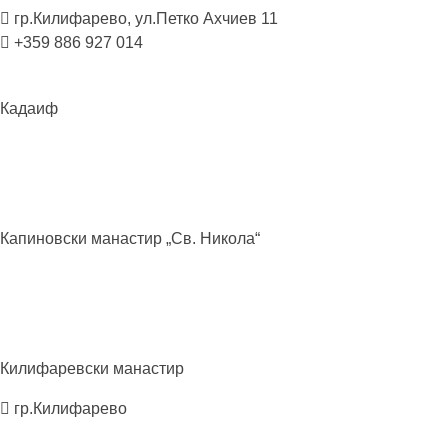
гр.Килифарево, ул.Петко Ахчиев 11
+359 886 927 014
Кадаиф
Капиновски манастир „Св.
Никола“
Килифаревски
манастир
гр.Килифарево