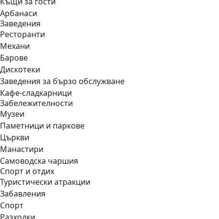
Къщи за гости
Арбанаси
Заведения
Ресторанти
Механи
Барове
Дискотеки
Заведения за бързо обслужване
Кафе-сладкарници
Забележителности
Музеи
Паметници и паркове
Църкви
Манастири
Самоводска чаршия
Спорт и отдих
Туристически атракции
Забавления
Спорт
Разходки