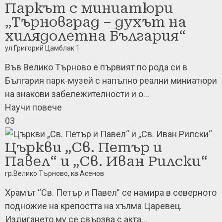
Паркът с миниатюри
„Tъpнoвгpaд – дyхът нa
хилядoлeтнa Бългapия“
ул.Григорий Цамблак 1
Във Велико Търново е първият по рода си в
България парк-музей с напълно реални миниатюри
на знакови забележителности и о...
Научи повече
03
Църкви „Св. Петър и
Павел“ и „Св. Иван Рилски“
гр.Велико Търново, кв.Асенов
Храмът “Св. Петър и Павел” се намира в северното
подножие на крепостта на хълма Царевец.
Издигането му се свързва с акта...