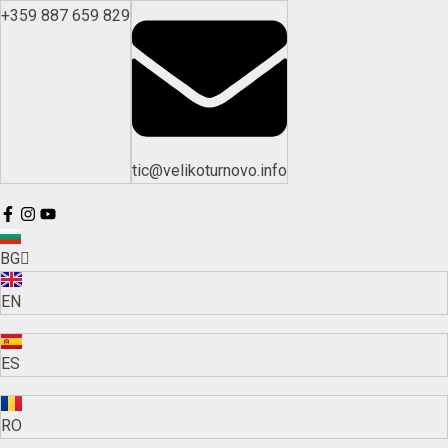
+359 887 659 829
tic@velikoturnovo.info
BG
EN
ES
RO