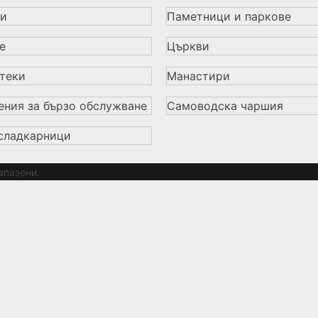
и
Паметници и паркове
е
Църкви
теки
Манастири
ения за бързо обслужване
Самоводска чаршия
сладкарници
апазени.