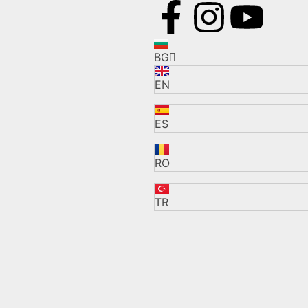
BG
EN
ES
RO
TR