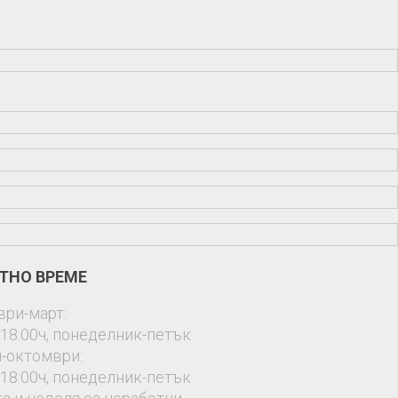
ТНО ВРЕМЕ
ври-март:
-18:00ч, понеделник-петък
-октомври:
-18:00ч, понеделник-петък