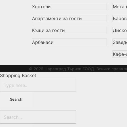
Хостели
Механ
Апартаменти за гости
Баров
Къщи за гости
Диско
Арбанаси
Завед
Кафе-
© 2026 Царевград Търнов ЕООД. Всички права з
Shopping Basket