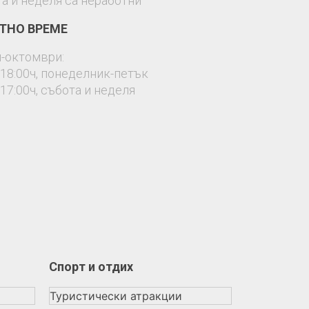
а и неделя са неработни
ТНО ВРЕМЕ
-октомври:
-18:00ч, понеделник-петък
-17:00ч, събота и неделя
Спорт и отдих
Туристически атракции