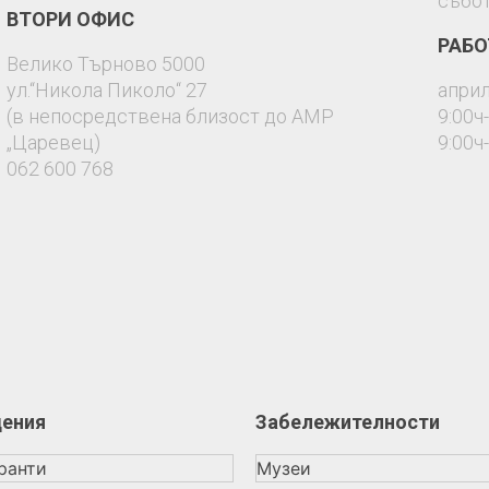
събот
ВТОРИ ОФИС
РАБО
Велико Търново 5000
ул.“Никола Пиколо“ 27
април
(в непосредствена близост до АМР
9:00ч
„Царевец)
9:00ч
062 600 768
дения
Забележителности
ранти
Музеи