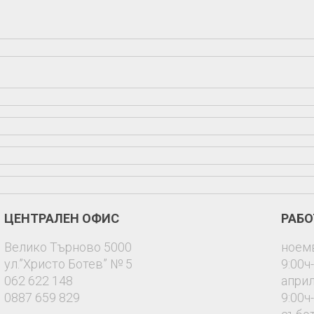
ЦЕНТРАЛЕН ОФИС
РАБО
Велико Търново 5000
ноем
ул.”Христо Ботев” № 5
9:00ч
062 622 148
април
0887 659 829
9:00ч