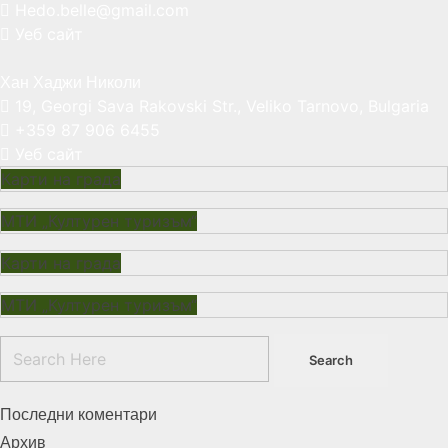
Hedo.belle@gmail.com
Уеб сайт
Хан Хаджи
Николи
19, Georgi Sava Rakovski Str., Veliko Tarnovo, Bulgaria
+359 87 906 6455
Уеб сайт
Карти на града
МТИ „Културен туризъм“
Карти на града
МТИ „Културен туризъм“
Последни коментари
Архив