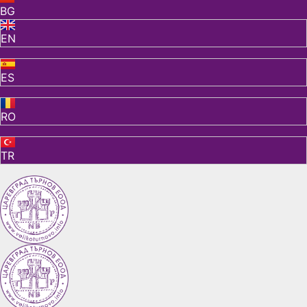
BG
EN
ES
RO
TR