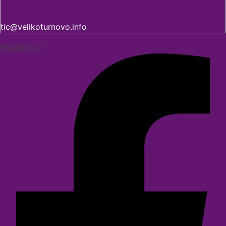
tic@velikoturnovo.info
Facebook-f