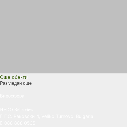
Още обекти
Разгледай още
Биросфера
HEDO Belle
view
Г.С. Раковски 4, Veliko Turnovo, Bulgaria
088 888 0535