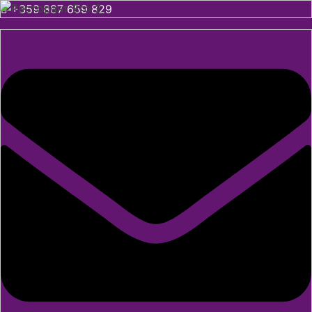
+359 887 659 829