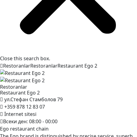
Close this search box.
Restoranlar
Restoranlar
Restaurant Ego
2
Restoranlar
Restaurant Ego
2
ул.Стефан Стамболов 79
+359 878 12 83 07
İnternet sitesi
Всеки ден: 08:00 - 00:00
Ego restaurant chain
The Ego brand is distinguished by precise service, superb