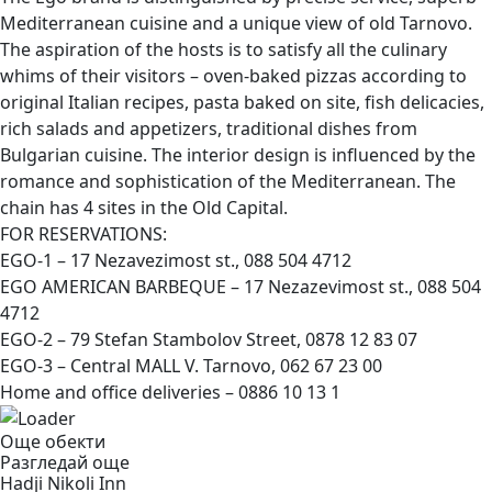
Mediterranean cuisine and a unique view of old Tarnovo.
The aspiration of the hosts is to satisfy all the culinary
whims of their visitors – oven-baked pizzas according to
original Italian recipes, pasta baked on site, fish delicacies,
rich salads and appetizers, traditional dishes from
Bulgarian cuisine. The interior design is influenced by the
romance and sophistication of the Mediterranean. The
chain has 4 sites in the Old Capital.
FOR RESERVATIONS:
EGO-1 – 17 Nezavezimost st., 088 504 4712
EGO AMERICAN BARBEQUE – 17 Nezazevimost st., 088 504
4712
EGO-2 – 79 Stefan Stambolov Street, 0878 12 83 07
EGO-3 – Central MALL V. Tarnovo, 062 67 23 00
Home and office deliveries – 0886 10 13 1
Още обекти
Разгледай още
Hadji Nikoli
Inn