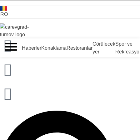
RO
VELIKO TARNOVO - BULGARİSTAN'IN ORTAÇAĞ BAŞKENTİ
Görülecek
Spor ve
Haberler
Konaklama
Restoranlar
yer
Rekreasyo