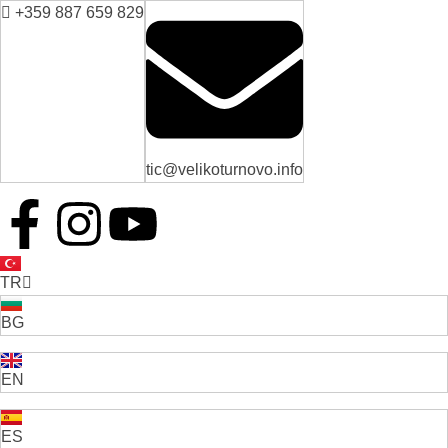
+359 887 659 829
tic@velikoturnovo.info
TR
BG
EN
ES